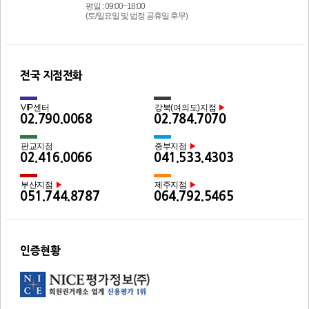
평일 : 09:00~18:00
(토/일요일 및 법정 공휴일 후무)
전국 지점전화
VIP센터
강북(여의도)지점
▶
02.790.0068
02.784.7070
판교지점
중부지점
▶
02.416.0066
041.533.4303
부산지점
제주지점
▶
▶
051.744.8787
064.792.5465
인증현황