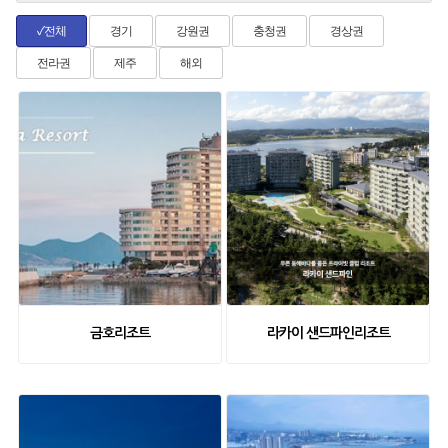
전체
경기
강원권
충청권
경상권
✓
전라권
제주
해외
금호리조트
라카이 샌드파인리조트