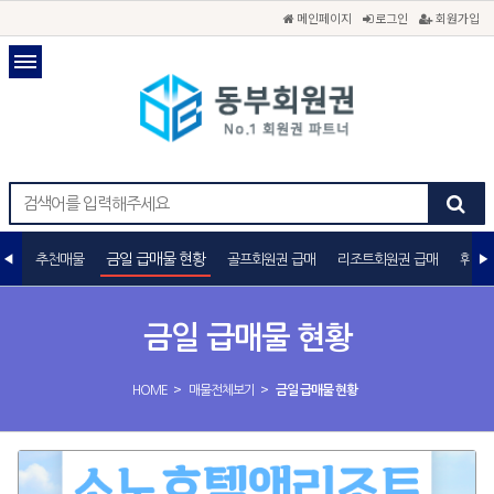
메인페이지
로그인
회원가입
금일 급매물 현황
추천매물
골프회원권 급매
리조트회원권 급매
휘트니
금일 급매물 현황
>
>
HOME
매물전체보기
금일 급매물 현황