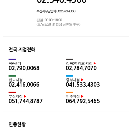
수신자 부담전화 080.540.4300
평일 : 09:00~18:00
(토/일요일 및 법정 공휴일 후무)
전국 지점전화
VIP센터
강북(여의도)지점
▶
02.790.0068
02.784.7070
판교지점
중부지점
▶
02.416.0066
041.533.4303
부산지점
제주지점
▶
▶
051.744.8787
064.792.5465
인증현황