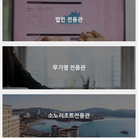
구매문의
상담신청
전화연결
법인 전용관
무기명 전용관
소노리조트전용관