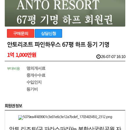
구매문의
상담신청
안토리조트 파인하우스 67평 하프 등기 기명
1억 1,000만원
26-07-07 16:10
명의개서료
부대비용
중개수수료
수입인지
등기비
회원권정보
안토 리조트(구 파라스파라)
는
북한산국립공원 자