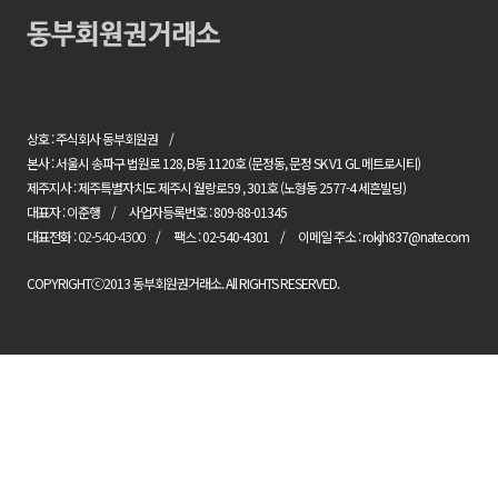
상호 : 주식회사 동부회원권
본사 : 서울시 송파구 법원로 128, B동 1120호 (문정동, 문정 SK V1 GL 메트로시티)
제주지사 : 제주특별자치도 제주시 월랑로59 , 301호 (노형동 2577-4 세흔빌딩)
대표자 : 이준행
사업자등록번호 : 809-88-01345
대표전화 :
팩스 : 02-540-4301
이메일 주소 : rokjh837@nate.com
02-540-4300
COPYRIGHTⓒ2013 동부회원권거래소. All RIGHTS RESERVED.