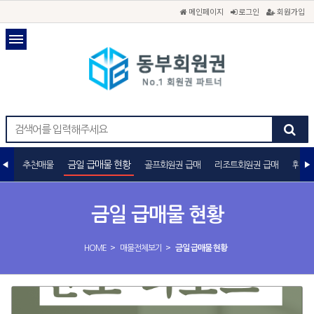
메인페이지
로그인
회원가입
금일 급매물 현황
추천매물
골프회원권 급매
리조트회원권 급매
휘트니
금일 급매물 현황
>
>
HOME
매물전체보기
금일 급매물 현황