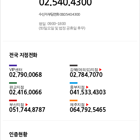
02.540.4300
수신자 부담전화 080.540.4300
평일 : 09:00~18:00
(토/일요일 및 법정 공휴일 후무)
전국 지점전화
VIP센터
강북(여의도)지점
▶
02.790.0068
02.784.7070
판교지점
중부지점
▶
02.416.0066
041.533.4303
부산지점
제주지점
▶
▶
051.744.8787
064.792.5465
인증현황