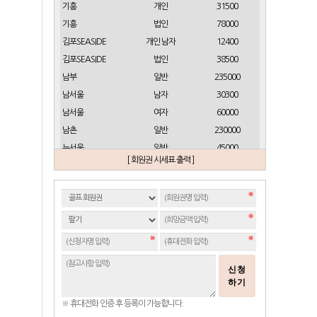
기흥
개인
31500
기흥
법인
78000
김포SEASIDE
개인 남자
12400
김포SEASIDE
법인
38500
남부
일반
235000
남서울
남자
30300
남서울
여자
60000
남촌
일반
230000
뉴서울
일반
45000
[ 회원권 시세표 출력 ]
뉴스프링빌
개인(분12000)
21500
뉴스프링빌
주중가족(분5000)
6900
뉴스프링빌
주중개인(분3000)
4300
뉴코리아
남자
23700
뉴코리아
여자
49000
대구
일반 정회원
16500
신청
도고
일반
2100
하기
동래베네스트
일반
17500
※ 휴대전화 인증 후 등록이 가능합니다.
동부산
일반(분14000)
27500