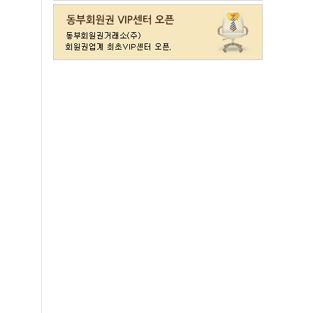
라데나
일반
11500
레이크사이드
일반(개인)
107000
레이크우드
일반(개인)
10000
레이크우드
프리빌리지(개인)
22000
렉스필드
일반
121000
롯데스카이힐 제주
일반
37300
리베라
일반
4300
발리오스
VIP
29800
발리오스
일반
14900
블루원용인cc
일반
27000
비에이비스타cc
3억무기
32000
서원밸리
일반
47500
솔모로
일반
9200
솔모로
플러스
24100
송추
일반
79500
수원
주권
31400
스카이밸리
일반(2500)
3800
신원
일반
98800