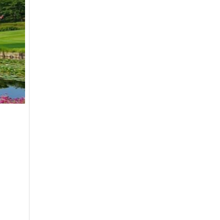
유성
일반
4800
은화삼
일반(분16000)
17200
이스트밸리
일반
219000
이포
일반
2700
인천국제
일반
9900
자유
일반
27600
제일
일반
26100
중부
중부 일반
15900
지산
일반
41400
지산
주중(남자)
18400
천룡
일반
25800
천룡
주중
5200
청평마이다스밸리
일반
45000
청평마이다스밸리
주중
27000
캐슬렉스서울
가족분담금
13000
캐슬렉스제주
골프텔(분3900)
3800
코리아
일반
16700
코리아
주주
41800