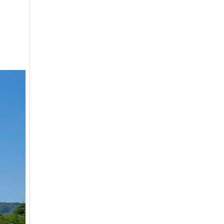
아시아나
일반
84600
아시아나
주중가족
20000
아시아나
주중개인
15900
아시아드
일반
48700
안성
남자
6100
안성베네스트
VIP(분13000)
20300
안성베네스트
VIP(분15000)
25300
안성베네스트
주중(분2500)
8400
양주
일반
11700
에버리스
로얄
19700
에이원
일반
39900
엘리시안강촌
VIP 분2억(개인)
28200
엘리시안강촌
일반 분8000(개인)
10500
여주
주식
4800
오라cc
일반
12400
오크밸리
분25000
25300
용평
1차,2차
19900
우정힐스
일반
49500