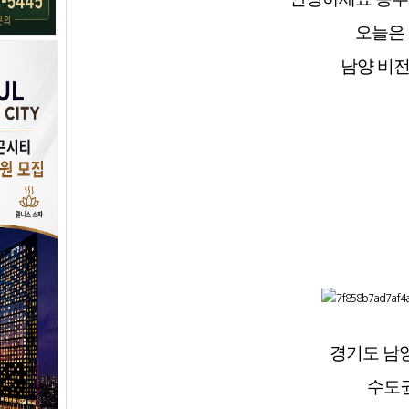
오늘은
남양 비전
경기도 남
수도권