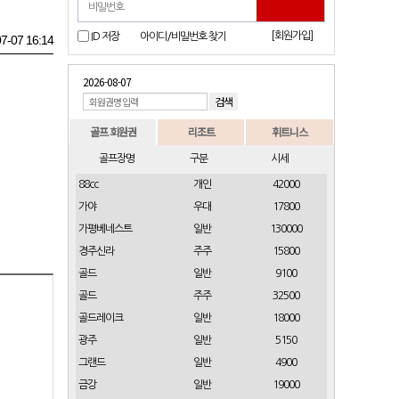
[회원가입]
ID 저장
아이디/비밀번호 찾기
7-07 16:14
2026-08-07
골프 회원권
리조트
휘트니스
골프장명
구분
시세
88cc
개인
42000
가야
우대
17800
가평베네스트
일반
130000
경주신라
주주
15800
골드
일반
9100
골드
주주
32500
골드레이크
일반
18000
광주
일반
5150
그랜드
일반
4900
금강
일반
19000