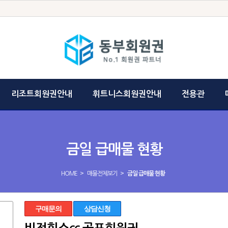
리조트회원권안내
휘트니스회원권안내
전용관
금일 급매물 현황
>
>
HOME
매물전체보기
금일 급매물 현황
구매문의
상담신청