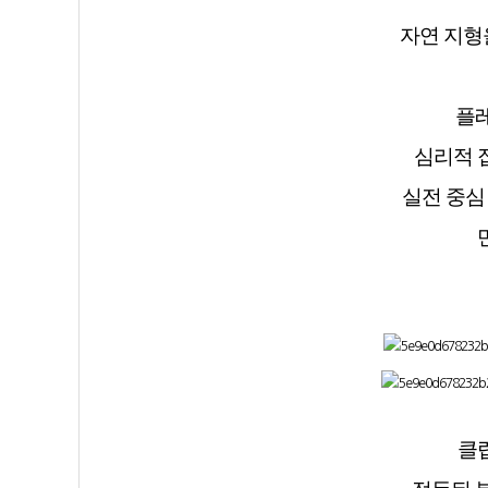
자연 지형
플
심리적 
실전 중심
클