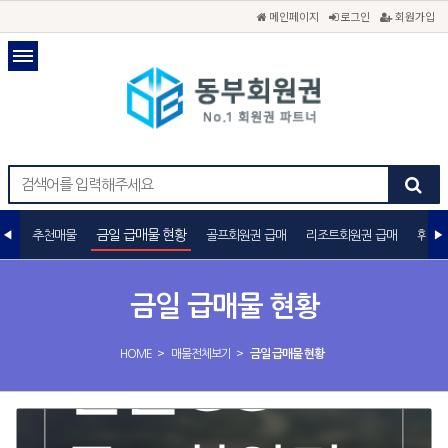
메인페이지
로그인
회원가입
금일 급매물 현황
추천매물
골프회원권 급매
리조트회원권 급매
휘트니
금일 급매물 현황
>
>
HOME
매물전체보기
금일 급매물 현황