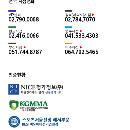
전국 지점전화
VIP센터
강북(여의도)지점
▶
02.790.0068
02.784.7070
판교지점
중부지점
▶
02.416.0066
041.533.4303
부산지점
제주지점
▶
▶
051.744.8787
064.792.5465
인증현황