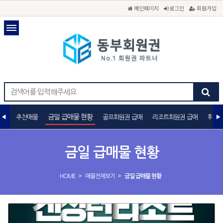
메인페이지
로그인
회원가입
금일 급매물 현황
추천매물
골프회원권 급매
리조트회원권 급매
휘트니
금일 급매물 현황
>
>
HOME
매물전체보기
금일 급매물 현황