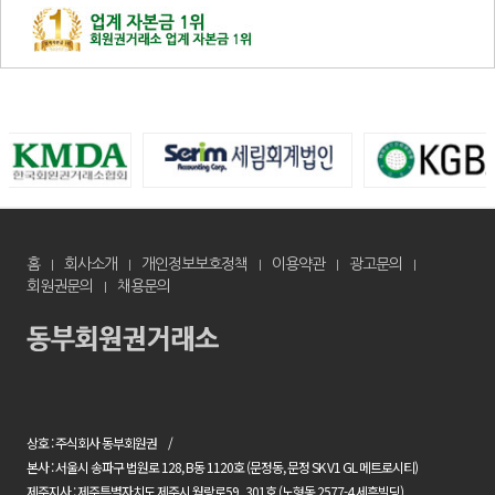
홈
회사소개
개인정보보호정책
이용약관
광고문의
회원권문의
채용문의
상호 : 주식회사 동부회원권
본사 : 서울시 송파구 법원로 128, B동 1120호 (문정동, 문정 SK V1 GL 메트로시티)
제주지사 : 제주특별자치도 제주시 월랑로59 , 301호 (노형동 2577-4 세흔빌딩)