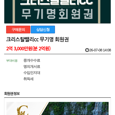
구매문의
상담신청
크리스탈밸리cc 무기명 회원권
2억 3,000만원(분 2억원)
26-07-08 14:08
중개수수료
부대비용
명의개서료
수입인지대
취득세
회원권정보