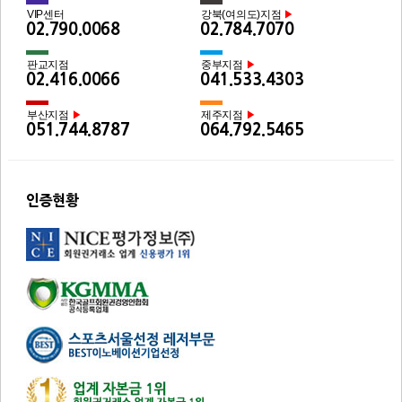
VIP센터
강북(여의도)지점
▶
02.790.0068
02.784.7070
판교지점
중부지점
▶
02.416.0066
041.533.4303
부산지점
제주지점
▶
▶
051.744.8787
064.792.5465
인증현황