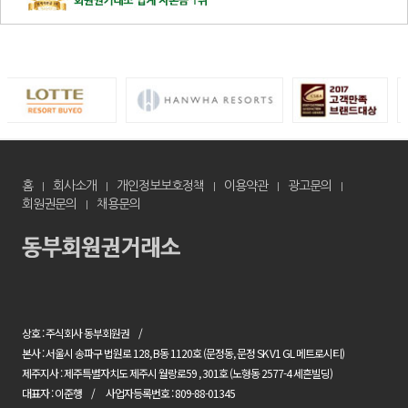
홈
회사소개
개인정보보호정책
이용약관
광고문의
회원권문의
채용문의
상호 : 주식회사 동부회원권
본사 : 서울시 송파구 법원로 128, B동 1120호 (문정동, 문정 SK V1 GL 메트로시티)
제주지사 : 제주특별자치도 제주시 월랑로59 , 301호 (노형동 2577-4 세흔빌딩)
대표자 : 이준행
사업자등록번호 : 809-88-01345