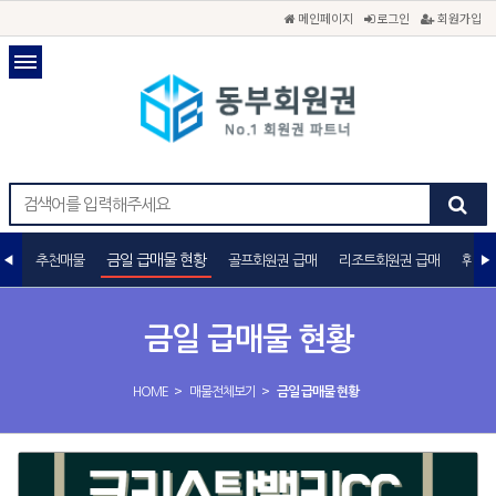
메인페이지
로그인
회원가입
금일 급매물 현황
추천매물
골프회원권 급매
리조트회원권 급매
휘트니
금일 급매물 현황
>
>
HOME
매물전체보기
금일 급매물 현황