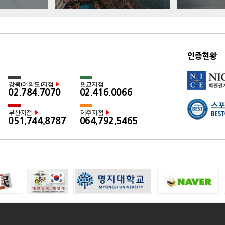
인증현황
강북(여의도)지점
판교지점
▶
02.784.7070
02.416.0066
부산지점
제주지점
▶
▶
051.744.8787
064.792.5465