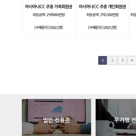
아시아나CC 주중 가족회원권
아시아나CC 주중 개인회원권
희망금액 :
2억9000만원
희망금액 :
2억1300만원
희망
[구매문의]
[상담신청]
[구매문의]
[상담신청]
다음
맨끝
2
3
4
1
법인 전용관
무기명 