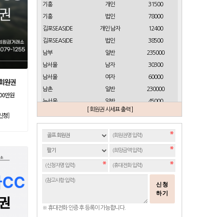
기흥
개인
31500
기흥
법인
78000
김포SEASIDE
개인 남자
12400
김포SEASIDE
법인
38500
남부
일반
235000
남서울
남자
30300
남서울
여자
60000
프회원권
남촌
일반
230000
000만원
뉴서울
일반
45000
[ 회원권 시세표 출력 ]
뉴스프링빌
개인(분12000)
21500
신청]
뉴스프링빌
주중가족(분5000)
6900
뉴스프링빌
주중개인(분3000)
4300
뉴코리아
남자
23700
뉴코리아
여자
49000
대구
일반 정회원
16500
신청
도고
일반
2100
하기
동래베네스트
일반
17500
※ 휴대전화 인증 후 등록이 가능합니다.
동부산
일반(분14000)
27500