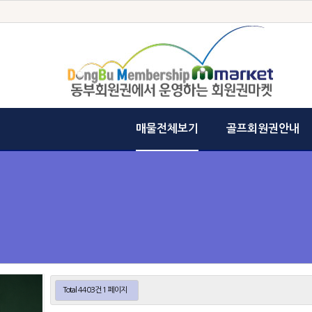
매물전체보기
골프회원권안내
Total 4403건
1 페이지