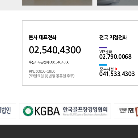
본사 대표전화
전국 지점전화
02.540.4300
VIP센터
02.790.0068
수신자 부담전화 080.540.4300
중부지점
▶
평일 : 09:00~18:00
041.533.4303
(토/일요일 및 법정 공휴일 후무)