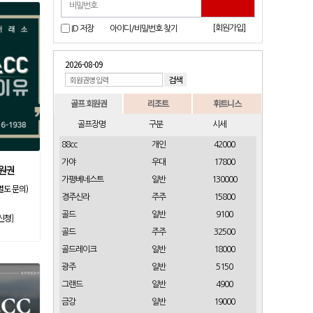
[회원가입]
ID 저장
아이디/비밀번호 찾기
2026-08-09
골프 회원권
리조트
휘트니스
골프장명
구분
시세
88cc
개인
42000
가야
우대
17800
회원권
가평베네스트
일반
130000
별도 문의)
경주신라
주주
15800
골드
일반
9100
신청]
골드
주주
32500
골드레이크
일반
18000
광주
일반
5150
그랜드
일반
4900
금강
일반
19000