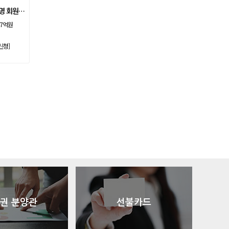
아시아나
일반
84600
세레니티강촌cc 무기명 회원권 분양
아시아나
주중가족
20000
 7억원
아시아나
주중개인
15900
신청]
아시아드
일반
48700
안성
남자
6100
안성베네스트
VIP(분13000)
20300
안성베네스트
VIP(분15000)
25300
안성베네스트
주중(분2500)
8400
양주
일반
11700
에버리스
로얄
19700
에이원
일반
39900
엘리시안강촌
VIP 분2억(개인)
28200
엘리시안강촌
일반 분8000(개인)
10500
여주
주식
4800
오라cc
일반
12400
오크밸리
분25000
25300
권 분양관
선불카드
용평
1차,2차
19900
우정힐스
일반
49500