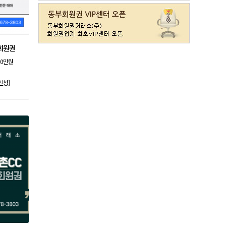
라데나
일반
11500
레이크사이드
일반(개인)
107000
레이크우드
일반(개인)
10000
레이크우드
프리빌리지(개인)
22000
회원권
렉스필드
일반
121000
00만원
롯데스카이힐 제주
일반
37300
신청]
리베라
일반
4300
발리오스
VIP
29800
발리오스
일반
14900
블루원용인cc
일반
27000
비에이비스타cc
3억무기
32000
서원밸리
일반
47500
솔모로
일반
9200
솔모로
플러스
24100
송추
일반
79500
수원
주권
31400
스카이밸리
일반(2500)
3800
신원
일반
98800