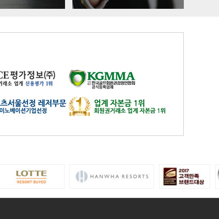
유성
일반
4800
은화삼
일반(분16000)
17200
이스트밸리
일반
219000
이포
일반
2700
인천국제
일반
9900
자유
일반
27600
제일
일반
26100
중부
중부 일반
15900
지산
일반
41400
지산
주중(남자)
18400
천룡
일반
25800
천룡
주중
5200
청평마이다스밸리
일반
45000
청평마이다스밸리
주중
27000
캐슬렉스서울
가족분담금
13000
캐슬렉스제주
골프텔(분3900)
3800
코리아
일반
16700
코리아
주주
41800