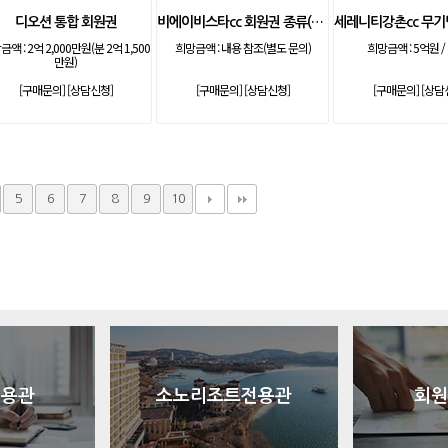
디오션 통합 회원권
비에이비스타cc 회원권 종류(무기명)
금액 :
2억 2,000만원(분 2억 1,500
희망금액 :
내용 참조(별도 문의)
희망금액 :
5억원 /
만원)
[구매문의]
[상담신청]
[구매문의]
[상담신청]
[구매문의]
[상담
5
6
7
8
9
10
전용관
소노리조트전용관
회원