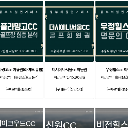
밍고cc 이용권(라미드 통합)
더시에나서울cc 회원권
우정힐스cc 
희망금액 :
내용 참조(별도 문의)
희망금액 :
1억 5,100만원
희망금액 :
내용 참조(
[구매문의]
[상담신청]
[구매문의]
[상담신청]
[구매문의]
[상담