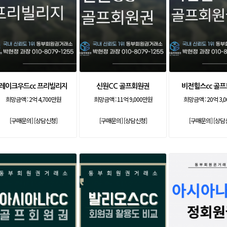
레이크우드cc 프리빌리지
신원CC 골프회원권
비전힐스cc 골
희망금액 :
2억 4,700만원
희망금액 :
11억 9,000만원
희망금액 :
20억 3,
[구매문의]
[상담신청]
[구매문의]
[상담신청]
[구매문의]
[상담