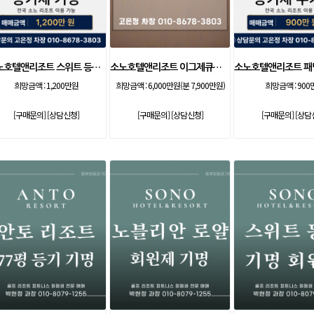
소노호텔앤리조트 스위트 등기 기명
소노호텔앤리조트 이그제큐티브 무기명 회원제
희망금액 :
1,200만원
희망금액 :
6,000만원(분 7,900만원)
희망금액 :
900
[구매문의]
[상담신청]
[구매문의]
[상담신청]
[구매문의]
[상담