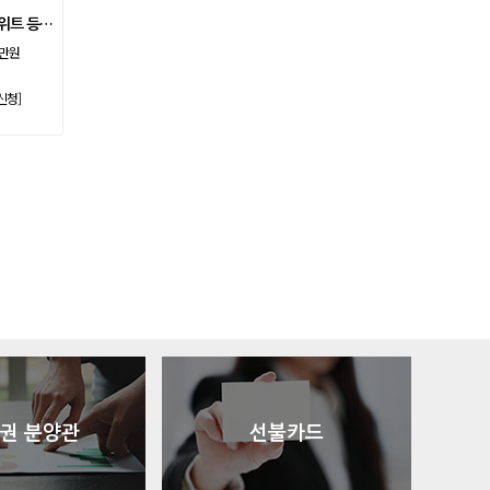
아시아나
일반
84600
소노호텔앤리조트 스위트 등기 기명
아시아나
주중가족
20000
0만원
아시아나
주중개인
15900
신청]
아시아드
일반
48700
안성
남자
6100
안성베네스트
VIP(분13000)
20300
안성베네스트
VIP(분15000)
25300
안성베네스트
주중(분2500)
8400
양주
일반
11700
에버리스
로얄
19700
에이원
일반
39900
엘리시안강촌
VIP 분2억(개인)
28200
엘리시안강촌
일반 분8000(개인)
10500
여주
주식
4800
오라cc
일반
12400
오크밸리
분25000
25300
권 분양관
선불카드
용평
1차,2차
19900
우정힐스
일반
49500