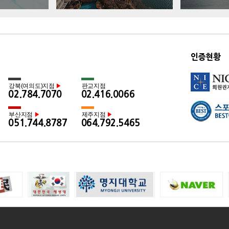
인증현황
강북(여의도)지점
판교지점
▶
02.784.7070
02.416.0066
부산지점
제주지점
▶
▶
051.744.8787
064.792.5465