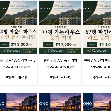
토리조트 130평 개인 무기명
한화 안토 77평 등기 기명
한화 안토 67평 하프
희망금액 :
3억3,000만원
희망금액 :
1억7,500만원
희망금액 :
1억1,0
[구매문의]
[상담신청]
[구매문의]
[상담신청]
[구매문의]
[상담