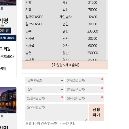
기흥
개인
31500
기흥
법인
78000
김포SEASIDE
개인 남자
12400
김포SEASIDE
법인
38500
남부
일반
235000
남서울
남자
30300
남서울
여자
60000
소노호텔앤리조트 골드 회원제 무기명
남촌
일반
230000
(분23,600）
뉴서울
일반
45000
[ 회원권 시세표 출력 ]
뉴스프링빌
개인(분12000)
21500
신청]
뉴스프링빌
주중가족(분5000)
6900
뉴스프링빌
주중개인(분3000)
4300
뉴코리아
남자
23700
뉴코리아
여자
49000
대구
일반 정회원
16500
신청
도고
일반
2100
하기
동래베네스트
일반
17500
※ 휴대전화 인증 후 등록이 가능합니다.
동부산
일반(분14000)
27500