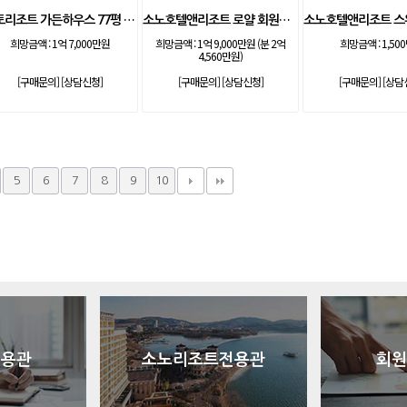
안토리조트 가든하우스 77평 등기 기명
소노호텔앤리조트 로얄 회원제 기명
희망금액 :
1억 7,000만원
희망금액 :
1억 9,000만원 (분 2억
희망금액 :
1,50
4,560만원)
[구매문의]
[상담신청]
[구매문의]
[상담신청]
[구매문의]
[상담
5
6
7
8
9
10
전용관
소노리조트전용관
회원