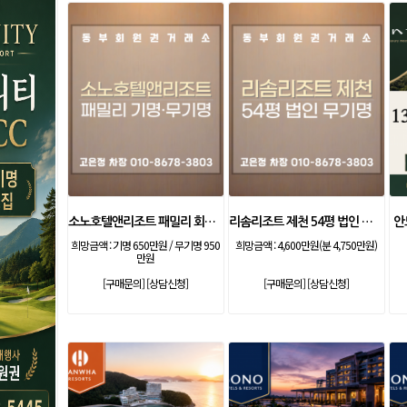
소노호텔앤리조트 패밀리 회원권
리솜리조트 제천 54평 법인 무기명 회원제
안
희망금액 :
기명 650만원 / 무기명 950
희망금액 :
4,600만원(분 4,750만원)
만원
[구매문의]
[상담신청]
[구매문의]
[상담신청]