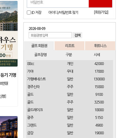
[회원가입]
ID 저장
아이디/비밀번호 찾기
2026-08-09
골프 회원권
리조트
휘트니스
골프장명
구분
시세
88cc
개인
42000
가야
우대
17800
 등기 기명
가평베네스트
일반
130000
00만원
경주신라
주주
15800
골드
일반
9100
신청]
골드
주주
32500
골드레이크
일반
18000
광주
일반
5150
그랜드
일반
4900
금강
일반
19000