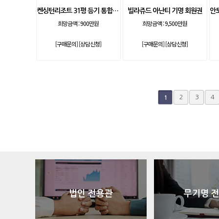
켄싱턴리조트 31평 등기 통합 회원권
빌라쥬드 아난티 기명 회원권
희망금액 :
900만원
희망금액 :
9,500만원
[구매문의]
[상담신청]
[구매문의]
[상담신청]
다음
맨끝
2
3
4
1
법인 전용관
무기명 