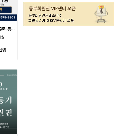
라데나
일반
11500
레이크사이드
일반(개인)
107000
레이크우드
일반(개인)
10000
레이크우드
프리빌리지(개인)
22000
소노호텔앤리조트 패밀리 등기 무기명
렉스필드
일반
121000
만원
롯데스카이힐 제주
일반
37300
신청]
리베라
일반
4300
발리오스
VIP
29800
발리오스
일반
14900
블루원용인cc
일반
27000
비에이비스타cc
3억무기
32000
서원밸리
일반
47500
솔모로
일반
9200
솔모로
플러스
24100
송추
일반
79500
수원
주권
31400
스카이밸리
일반(2500)
3800
신원
일반
98800