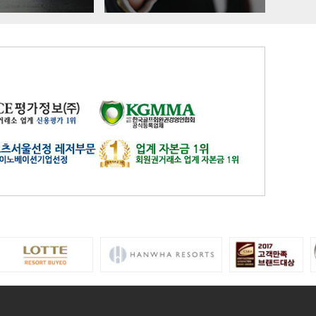
유성
일반
4800
은화삼
일반(분16000)
17200
이스트밸리
일반
219000
이포
일반
2700
인천국제
일반
9900
자유
일반
27600
제일
일반
26100
중부
중부 일반
15900
지산
일반
41400
지산
주중(남자)
18400
천룡
일반
25800
천룡
주중
5200
청평마이다스밸리
일반
45000
청평마이다스밸리
주중
27000
캐슬렉스서울
가족분담금
13000
캐슬렉스제주
골프텔(분3900)
3800
코리아
일반
16700
코리아
주주
41800