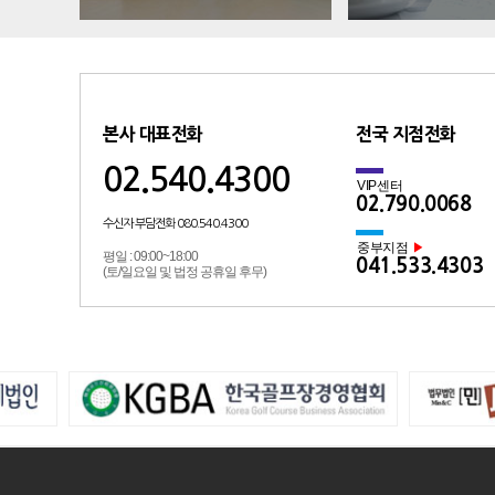
본사 대표전화
전국 지점전화
02.540.4300
VIP센터
02.790.0068
수신자 부담전화 080.540.4300
중부지점
▶
평일 : 09:00~18:00
041.533.4303
(토/일요일 및 법정 공휴일 후무)