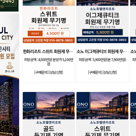
한화리조트 스위트 회원제 무기명
소노 이그젝큐티브 회원제 무기명
희망금액 :
4,500만원 분양가 5,100만
희망금액 :
5,900만원(분 7,900만원)
희
원
[구매문의]
[상담신청]
[구매문의]
[상담신청]