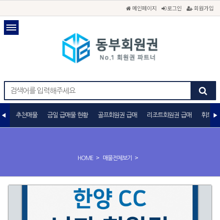
메인페이지
로그인
회원가입
추천매물
금일 급매물 현황
골프회원권 급매
리조트회원권 급매
휘트니
>
>
HOME
매물전체보기