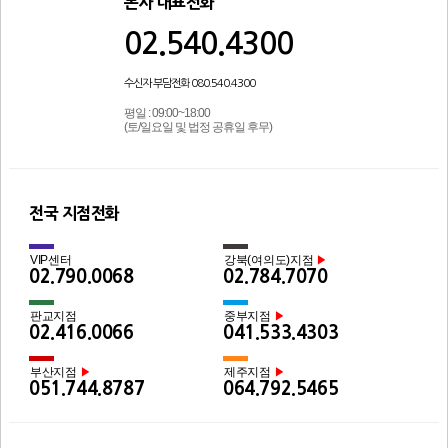
본사 대표전화
02.540.4300
수신자 부담전화 080.540.4300
평일 : 09:00~18:00
(토/일요일 및 법정 공휴일 후무)
전국 지점전화
VIP센터
강북(여의도)지점
▶
02.790.0068
02.784.7070
판교지점
중부지점
▶
02.416.0066
041.533.4303
부산지점
제주지점
▶
▶
051.744.8787
064.792.5465