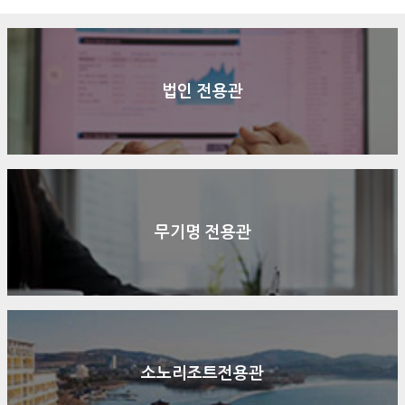
구매문의
상담신청
전화연결
법인 전용관
무기명 전용관
소노리조트전용관