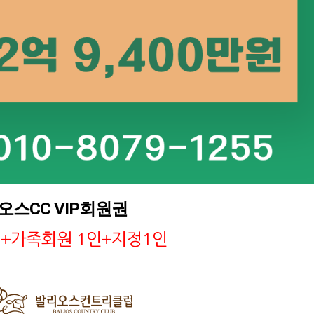
오스CC VIP회원권
인+가족회원 1인+지정1인