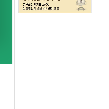
레이크사이드
일반(개인)
107000
레이크우드
일반(개인)
10000
레이크우드
프리빌리지(개인)
22000
렉스필드
일반
121000
롯데스카이힐 제주
일반
37300
리베라
일반
4300
발리오스
VIP
29800
발리오스
일반
14900
블루원용인cc
일반
27000
비에이비스타cc
3억무기
32000
서원밸리
일반
47500
솔모로
일반
9200
솔모로
플러스
24100
송추
일반
79500
수원
주권
31400
스카이밸리
일반(2500)
3800
신원
일반
98800
아시아나
일반
84600