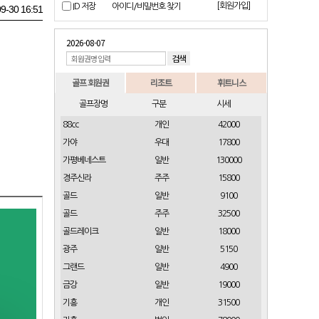
[회원가입]
ID 저장
아이디/비밀번호 찾기
9-30 16:51
2026-08-07
골프 회원권
리조트
휘트니스
골프장명
구분
시세
88cc
개인
42000
가야
우대
17800
가평베네스트
일반
130000
경주신라
주주
15800
골드
일반
9100
골드
주주
32500
골드레이크
일반
18000
광주
일반
5150
그랜드
일반
4900
금강
일반
19000
기흥
개인
31500