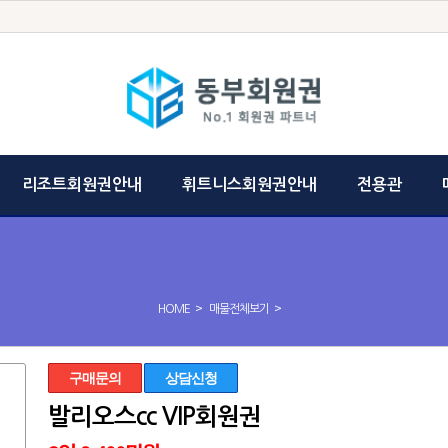
리조트회원권안내
휘트니스회원권안내
전용관
>
>
HOME
매물전체보기
구매문의
상담신청
발리오스cc VIP회원권