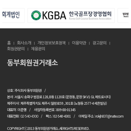
홈
회사소개
개인정보보호정책
이용약관
광고문의
회원권문의
채용문의
상호 : 주식회사 동부회원권
본사 : 서울시 송파구 법원로 128, B동 1120호 (문정동, 문정 SK V1 GL 메트로시티)
제주지사 : 제주특별자치도 제주시 월랑로59 , 301호 (노형동 2577-4 세흔빌딩)
대표자 : 이준행
사업자등록번호 : 809-88-01345
대표전화 :
팩스 : 02-540-4301
이메일 주소 : rokjh837@nate.com
02-540-4300
COPYRIGHTⓒ2013 동부회원권거래소. All RIGHTS RESERVED.