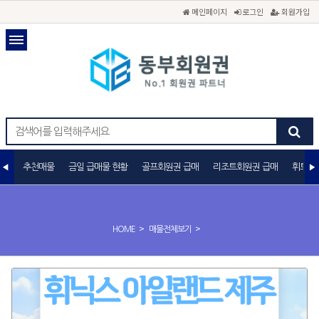
메인페이지
로그인
회원가입
추천매물
금일 급매물 현황
골프회원권 급매
리조트회원권 급매
휘트니
>
>
HOME
매물전체보기