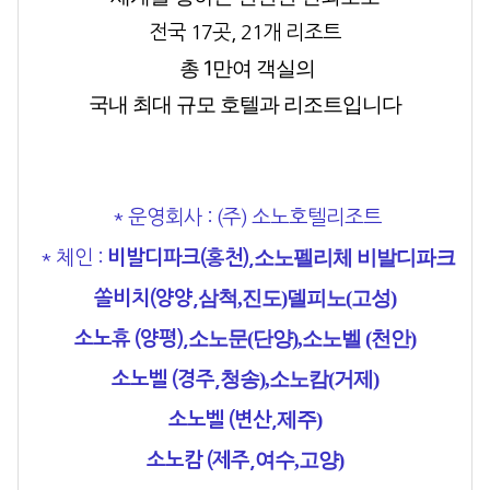
전국 17곳, 21개 리조트
총 1만여 객실의
국내 최대 규모 호텔과 리조트입니다
* 운영회사
: (주) 소노호텔리조트
소노펠리체 비발디파크
* 체인
:
비발디파크(홍천),
삼척,
진도)
델피노(고성)
쏠비치(양양,
소노문(단양),
소노벨 (천안)
소노휴 (양평),
청송),
소노캄(거제)
소노벨 (경주,
제주)
소노벨 (변산,
여수,
고양)
소노캄 (제주,