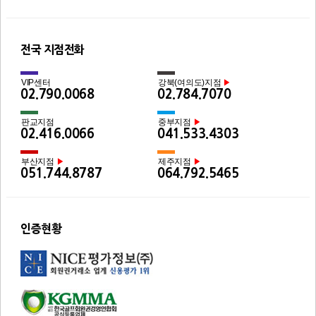
전국 지점전화
VIP센터
강북(여의도)지점
▶
02.790.0068
02.784.7070
판교지점
중부지점
▶
02.416.0066
041.533.4303
부산지점
제주지점
▶
▶
051.744.8787
064.792.5465
인증현황