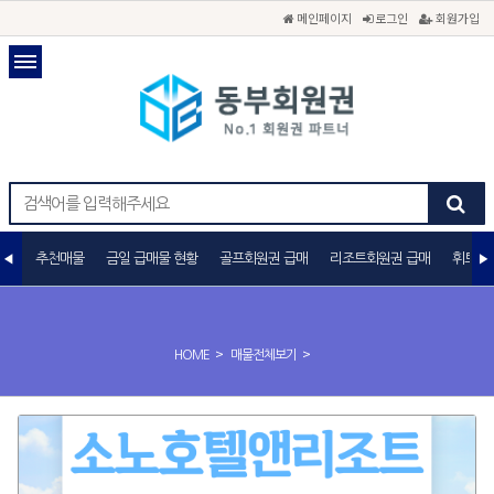
메인페이지
로그인
회원가입
추천매물
금일 급매물 현황
골프회원권 급매
리조트회원권 급매
휘트니
>
>
HOME
매물전체보기