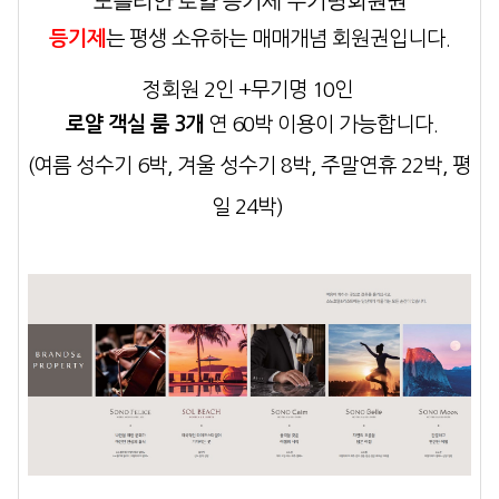
노블리안 로얄 등기제 무기명회원권
등기제
는 평생 소유하는 매매개념
회원권입니다.
정회원 2인 +무기명 10인
로얄 객실 룸 3개
연 60박 이용
이 가능합니다.
(여름 성수기 6박, 겨울 성수기 8박, 주말연휴 22박, 평
일 24박)