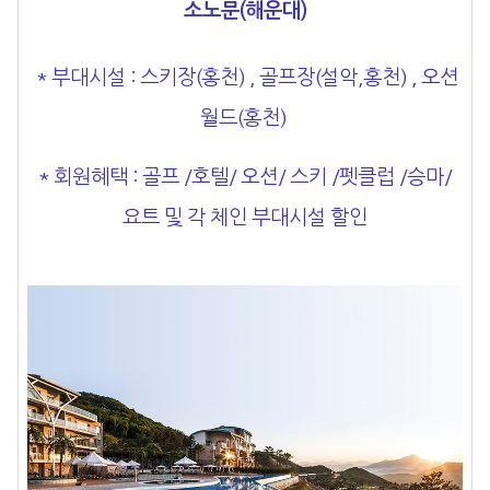
소노문(해운대)
* 부대시설
: 스키장(홍천) , 골프장(설악,홍천) , 오션
월드(홍천)
* 회원혜택
:
골프 /호텔/ 오션/ 스키 /펫클럽 /승마/
요트
및 각 체인 부대시설 할인