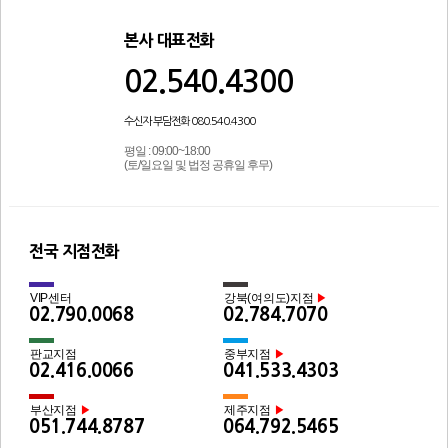
본사 대표전화
02.540.4300
수신자 부담전화 080.540.4300
평일 : 09:00~18:00
(토/일요일 및 법정 공휴일 후무)
전국 지점전화
VIP센터
강북(여의도)지점
▶
02.790.0068
02.784.7070
판교지점
중부지점
▶
02.416.0066
041.533.4303
부산지점
제주지점
▶
▶
051.744.8787
064.792.5465