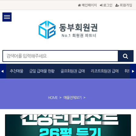
메인페이지
로그인
회원가입
추천매물
금일 급매물 현황
골프회원권 급매
리조트회원권 급매
휘트니
>
>
HOME
매물전체보기