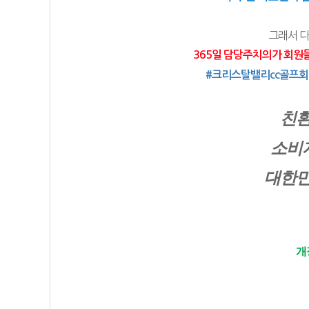
그래서 
365일 담당주치의가 회원
#크리스탈밸리cc골프
친환
소비자
대한민
개장