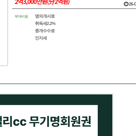
2억3,000만원(分2억원)
26-0
명의개서료
부대비용
취득세2.2%
중개수수료
인지세