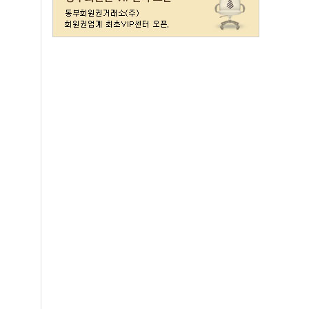
레이크사이드
일반(개인)
107000
레이크우드
일반(개인)
10000
레이크우드
프리빌리지(개인)
22000
렉스필드
일반
121000
롯데스카이힐 제주
일반
37300
리베라
일반
4300
발리오스
VIP
29800
발리오스
일반
14900
블루원용인cc
일반
27000
비에이비스타cc
3억무기
32000
서원밸리
일반
47500
솔모로
일반
9200
솔모로
플러스
24100
송추
일반
79500
수원
주권
31400
스카이밸리
일반(2500)
3800
신원
일반
98800
아시아나
일반
84600