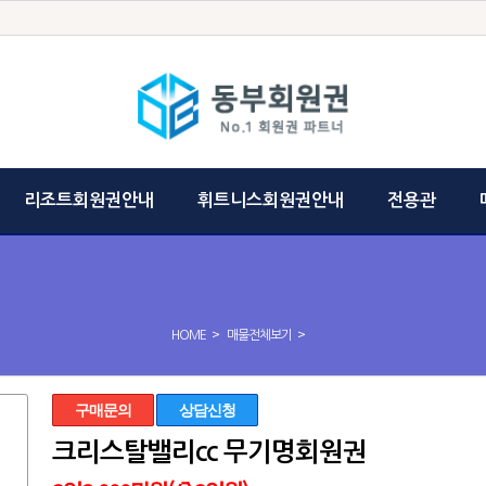
리조트회원권안내
휘트니스회원권안내
전용관
>
>
HOME
매물전체보기
구매문의
상담신청
크리스탈밸리cc 무기명회원권