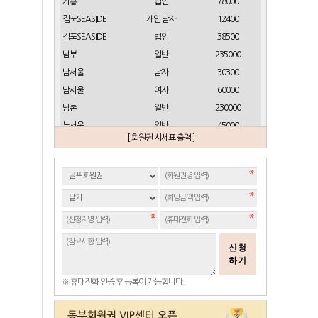
기흥
법인
78000
김포SEASIDE
개인 남자
12400
김포SEASIDE
법인
38500
남부
일반
235000
남서울
남자
30300
남서울
여자
60000
남촌
일반
230000
뉴서울
일반
45000
[ 회원권 시세표 출력 ]
뉴스프링빌
개인(분12000)
21500
뉴스프링빌
주중가족(분5000)
6900
뉴스프링빌
주중개인(분3000)
4300
뉴코리아
남자
23700
뉴코리아
여자
49000
대구
일반 정회원
16500
신청
도고
일반
2100
하기
동래베네스트
일반
17500
※ 휴대전화 인증 후 등록이 가능합니다.
동부산
일반(분14000)
27500
라데나
일반
11500