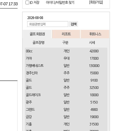
[회원가입]
ID 저장
아이디/비밀번호 찾기
7-07 17:33
2026-08-08
골프 회원권
리조트
휘트니스
골프장명
구분
시세
88cc
개인
42000
가야
우대
17800
가평베네스트
일반
130000
경주신라
주주
15800
골드
일반
9100
골드
주주
32500
골드레이크
일반
18000
광주
일반
5150
그랜드
일반
4900
금강
일반
19000
기흥
개인
31500