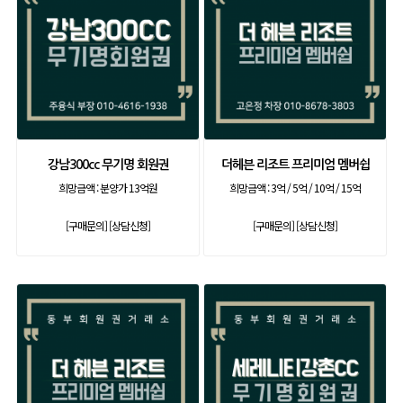
강남300cc 무기명 회원권
더헤븐 리조트 프리미엄 멤버쉽
희망금액 :
분양가 13억원
희망금액 :
3억 / 5억 / 10억 / 15억
[구매문의]
[상담신청]
[구매문의]
[상담신청]