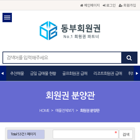
메인페이지
로그인
회원가입
추천매물
금일 급매물 현황
골프회원권 급매
리조트회원권 급매
휘트니
회원권 분양관
>
>
HOME
매물전체보기
회원권 분양관
Total 53건
1 페이지