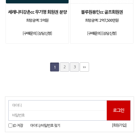
세레니티강촌cc 무기명 회원권 분양
블루원용인cc 골프회원권
희망금액 :
5억원
희망금액 :
2억7,500만원
[구매문의]
[상담신청]
[구매문의]
[상담신청]
2
3
1
[회원가입]
ID 저장
아이디/비밀번호 찾기