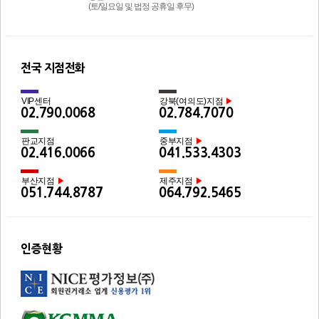
(토/일요일 및 법정 공휴일 후무)
전국 지점전화
VIP센터
강북(여의도)지점
▶
02.790.0068
02.784.7070
판교지점
중부지점
▶
02.416.0066
041.533.4303
부산지점
제주지점
▶
▶
051.744.8787
064.792.5465
인증현황