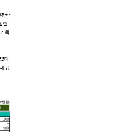
유성
일반
4800
은화삼
일반(분16000)
17200
전환하
이스트밸리
일반
219000
일한
이포
일반
2700
 기록
인천국제
일반
9900
자유
일반
27600
제일
일반
26100
중부
중부 일반
15900
하였다
.
지산
일반
41400
세 유
지산
주중(남자)
18400
천룡
일반
25800
천룡
주중
5200
청평마이다스밸리
일반
45000
청평마이다스밸리
주중
27000
캐슬렉스서울
가족분담금
13000
캐슬렉스제주
골프텔(분3900)
3800
코리아
일반
16700
코리아
주주
41800