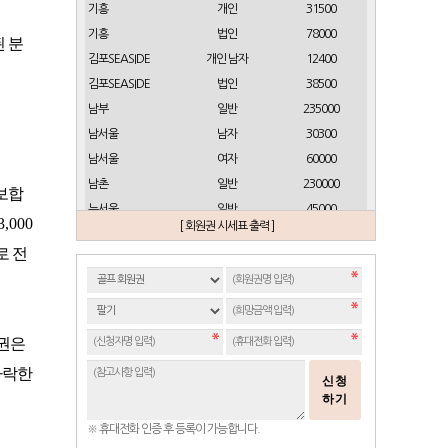
기흥
개인
31500
기흥
법인
78000
 분
김포SEASIDE
개인 남자
12400
김포SEASIDE
법인
38500
남부
일반
235000
남서울
남자
30300
남서울
여자
60000
남촌
일반
230000
보합
뉴서울
일반
45000
3,000
[ 회원권 시세표 출력 ]
뉴스프링빌
개인(분12000)
21500
로 전
뉴스프링빌
주중가족(분5000)
6900
뉴스프링빌
주중개인(분3000)
4300
뉴코리아
남자
23700
뉴코리아
여자
49000
권은
대구
일반 정회원
16500
하락한
신청
도고
일반
2100
하기
동래베네스트
일반
17500
※ 휴대전화 인증 후 등록이 가능합니다.
동부산
일반(분14000)
27500