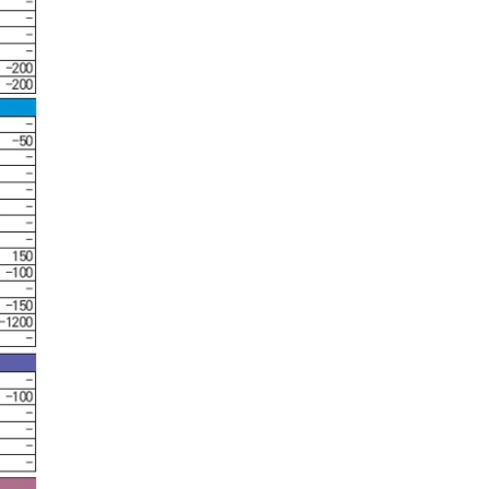
크리스탈밸리
무기명(분3억)
32200
통도파인이스트
일반
7200
파미힐스
일반
19700
팔공
일반
6900
포웰cc(김해)
정회원(분2억)
33000
프리스틴밸리
일반
27500
플라자설악
일반(개인)
5400
플라자용인
일반
7000
한림광릉(광릉포레스트)
일반(분1억)
4400
한림광릉(광릉포레스트)
주중가족
2300
한림광릉(광릉포레스트)
주중개인
1500
한성
일반
9800
한양
일반(남자)
43300
한원
일반
5200
해운대
일반(분16000)
23800
화산
일반
116000
힐마루
일반
22400