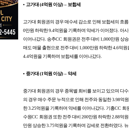
•
고가대
(4
억원 이상
)
–
보합세
고가대 회원권의 경우 매수세 감소로 인해 보합세의 흐
0
만원 하락한
9.4
억원을 기록하며 약세가 이어졌다
.
아시
이어나갔다
.
송추
CC
회원권은 전주 대비
1,000
만원 상
매도 매물 출현으로 전주 대비
1,000
만원 하락한
4.6
억원
4.4
억원을 기록하며 보합세를 이어나갔다
.
•
중가대
(1
억원 이상
)
–
약세
중가대 회원권의 경우 종목별 희비를 보이고 있으며 다수
의 경우 매수 주문 누적으로 인해 전주와 동일한
3.98
억원
한
3.25
억원을 기록하며 약세를 이어나갔다
.
기흥
CC
회
수원
CC
회원권 또한 전주 대비
200
만원 하락한
2.88
억원
만원 상승한
3.75
억원을 기록하며 강세로 전환하였다
.
뉴