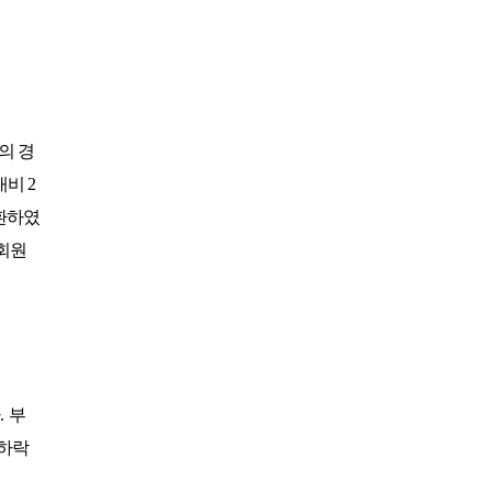
아시아나
일반
84600
아시아나
주중가족
20000
아시아나
주중개인
15900
아시아드
일반
48700
안성
남자
6100
의 경
안성베네스트
VIP(분13000)
20300
안성베네스트
VIP(분15000)
25300
대비
2
안성베네스트
주중(분2500)
8400
환하였
양주
일반
11700
회원
에버리스
로얄
19700
에이원
일반
39900
엘리시안강촌
VIP 분2억(개인)
28200
엘리시안강촌
일반 분8000(개인)
10500
여주
주식
4800
오라cc
일반
12400
.
부
오크밸리
분25000
25300
 하락
용평
1차,2차
19900
우정힐스
일반
49500