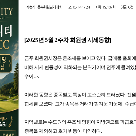
작성자
동부회원권거래소
25-05-14 17:24
조회
19,107회
댓글
0건
[2025
년
5
월
2
주차 회원권 시세동향
]
금주 회원권시장은 혼조세를 보이고 있다
.
급매물 출회에
비해 시세 변동성이 약화되는 분위기이며 전주에 몰려있는
수이다
.
이러한 동향은 종목별로 특징이 고스란히 드러났다
.
전월
합세를 보였다
.
고가 종목은 거래가 힘겨운 가운데
,
수급
지역별로는 수도권의 혼조세 영향이 지방권으로 파급효
종목을 제외하고 호가 변동이 미약하다
.