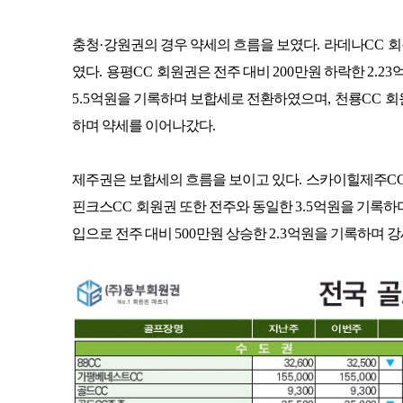
충청
·
강원권의 경우 약세의 흐름을 보였다
.
라데나
CC
회
였다
.
용평
CC
회원권은 전주 대비
200
만원 하락한
2.23
5.5
억원을 기록하며 보합세로 전환하였으며
,
천룡
CC
회
하며 약세를 이어나갔다
.
제주권은 보합세의 흐름을 보이고 있다
.
스카이힐제주
C
핀크스
CC
회원권 또한 전주와 동일한
3.5
억원을 기록하
입으로 전주 대비
500
만원 상승한
2.3
억원을 기록하며 