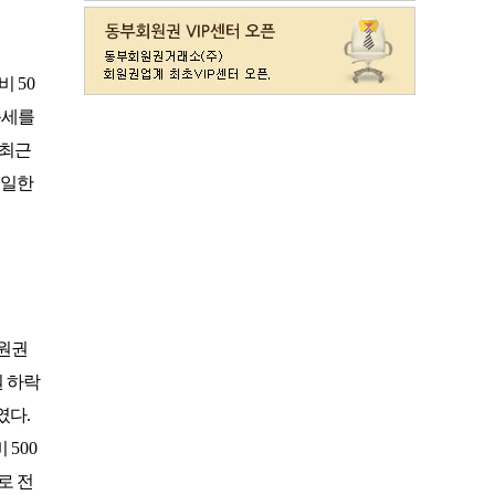
라데나
일반
11500
레이크사이드
일반(개인)
107000
레이크우드
일반(개인)
10000
대비
50
레이크우드
프리빌리지(개인)
22000
승세를
렉스필드
일반
121000
 최근
롯데스카이힐 제주
일반
37300
리베라
일반
4300
동일한
발리오스
VIP
29800
발리오스
일반
14900
블루원용인cc
일반
27000
비에이비스타cc
3억무기
32000
서원밸리
일반
47500
솔모로
일반
9200
원권
솔모로
플러스
24100
 하락
송추
일반
79500
였다
.
수원
주권
31400
비
500
스카이밸리
일반(2500)
3800
로 전
신원
일반
98800