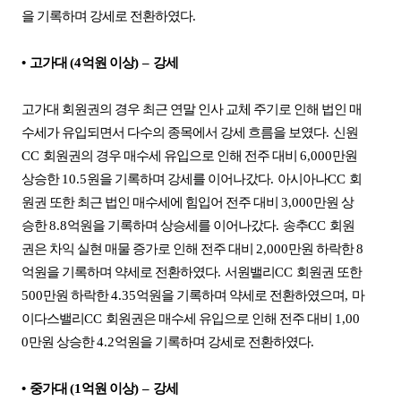
을 기록하며 강세로 전환하였다
.
•
고가대
(4
억원 이상
)
–
강세
고가대 회원권의 경우 최근 연말 인사 교체 주기로 인해 법인 매
수세가 유입되면서 다수의 종목에서 강세 흐름을 보였다
.
신원
CC
회원권의 경우 매수세 유입으로 인해 전주 대비
6,000
만원
상승한
10.5
원을 기록하며 강세를 이어나갔다
.
아시아나
CC
회
원권 또한 최근 법인 매수세에 힘입어 전주 대비
3,000
만원 상
승한
8.8
억원을 기록하며 상승세를 이어나갔다
.
송추
CC
회원
권은 차익 실현 매물 증가로 인해 전주 대비
2,000
만원 하락한
8
억원을 기록하며 약세로 전환하였다
.
서원밸리
CC
회원권 또한
500
만원 하락한
4.35
억원을 기록하며 약세로 전환하였으며
,
마
이다스밸리
CC
회원권은 매수세 유입으로 인해 전주 대비
1,00
0
만원 상승한
4.2
억원을 기록하며 강세로 전환하였다
.
•
중가대
(1
억원 이상
)
–
강세