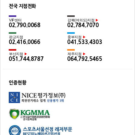
전국 지점전화
VIP센터
강북(여의도)지점
▶
02.790.0068
02.784.7070
판교지점
중부지점
▶
02.416.0066
041.533.4303
부산지점
제주지점
▶
▶
051.744.8787
064.792.5465
인증현황