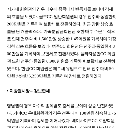
저가대 회원권의 경우 다수의 종목에서 반등세를 보이여 강세
의 흐름을 보였다
.
골드
CC
일반회원권의 경우 전주와 동일한
9,
200
만원을 기록하며 보합세로 전환하였다
.
최근 강한 상승 흐
름을 탄 캐슬렉스
CC
가족분담금회원권 또한 매수 주문 누적으
로 인해 전주 대비
1,500
만원 상승한
1.45
억원을 기록하며 가장
강한 상승 흐름을 보였다
.
여주
CC
회원권은 전주와 동일한
4,8
00
만원을 기록하며 보합세로 전환하였다
.
플라자용인
CC
회원
권 또한 전주와 동일한
6,900
만원을 기록하며 보합세로 전환하
였으며
,
한원
CC
회원권은 매수세 유입으로 인해 전주 대비
50
만원 상승한
5,250
만원을 기록하며 강세로 전환하였다
.
•
지방권시장
–
강보합세
영남권의 경우 다수의 종목별로 강세를 보이며 상승 반전하였
다
.
가야
CC
우대회원권의 경우 전주 대비
100
만원 상승한
1.76
억원을 기록하며 강세를 이어나갔다
.
베이사이드
CC
로얄회원