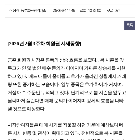
작성자
동부회원권거래소
26-02-24 14:46
조회
10,821회
댓글
0건
목록
[2026
년
2
월
3
주차 회원권 시세동향
]
금주 회원권 시장은 큰폭의 상승 흐름을 보였다
..
봄 시즌을 앞
두고 개인 및 법인 매수 문의가 이어지며 가파른 상승세를 시현
하고 있다
.
매도 매물이 줄어들고 호가가 올라간 상황에서 거래
량 또한 증가하는 모습이다
.
일부 종목은 호가 차이가 커지며
,
저점 매수 주문만 누적되고 있다
.
단기적으로 봄 시즌을 앞두고
날씨마저 풀린다면 매매 문의가 이어지며 강세의 흐름을 나타
낼 것으로 예상한다
.
시장참여자들은 매매 시기를 저울질 하던 가운데 예상보다 빠
른 시세 반등 및 관심이 확대되고 있다
.
전반적으로 봄 시즌을