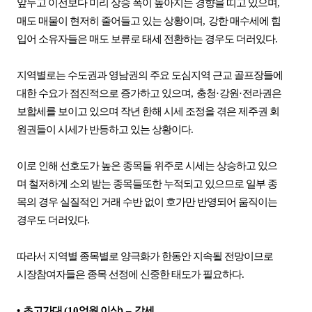
앞두고 이전보다 미리 상승 폭이 높아지는 경향을 띠고 있으며
,
매도 매물이 현저히 줄어들고 있는 상황이며
,
강한 매수세에 힘
입어 소유자들은 매도 보류로 태세 전환하는 경우도 더러있다
.
지역별로는 수도권과 영남권의 주요 도심지역 근교 골프장들에
대한 수요가 점진적으로 증가하고 있으며
,
충청
·
강원
·
전라권은
보합세를 보이고 있으며 작년 한해 시세 조정을 겪은 제주권 회
원권들이 시세가 반등하고 있는 상황이다
.
이로 인해 선호도가 높은 종목들 위주로 시세는 상승하고 있으
며 철저하게 소외 받는 종목들또한 누적되고 있으므로 일부 종
목의 경우 실질적인 거래 수반 없이 호가만 반영되어 움직이는
경우도 더러있다
.
따라서 지역별 종목별로 양극화가 한동안 지속될 전망이므로
시장참여자들은 종목 선정에 신중한 태도가 필요하다
.
•
초고가대
(10
억원 이상
)
–
강세