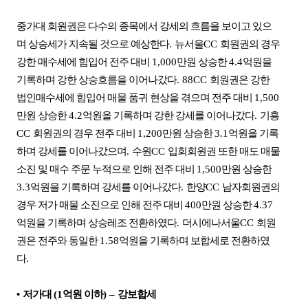
중가대 회원권은 다수의 종목에서 강세의 흐름을 보이고 있으
며 상승세가 지속될 것으로 예상한다
.
뉴서울
CC
회원권의 경우
강한 매수세에 힘입어 전주 대비
1,000
만원 상승한
4.4
억원을
기록하며 강한 상승흐름을 이어나갔다
. 88CC
회원권은 강한
법인매수세에 힘입어 매물 품귀 현상을 겪으며 전주 대비
1,500
만원 상승한
4.2
억원을 기록하며 강한 강세를 이어나갔다
.
기흥
CC
회원권의 경우 전주 대비
1,200
만원 상승한
3.1
억원을 기록
하며 강세를 이어나갔으며
.
수원
CC
입회회원권 또한 매도 매물
소진 및 매수 주문 누적으로 인해 전주 대비
1,500
만원 상승한
3.3
억원을 기록하며 강세를 이어나갔다
.
한양
CC
남자회원권의
경우 저가 매물 소진으로 인해 전주 대비
400
만원 상승한
4.37
억원을 기록하며 상승레조 전환하였다
.
더시에나서울
CC
회원
권은 전주와 동일한
1.58
억원을 기록하며 보합세로 전환하였
다
.
•
저가대
(1
억원 이하
)
–
강보합세