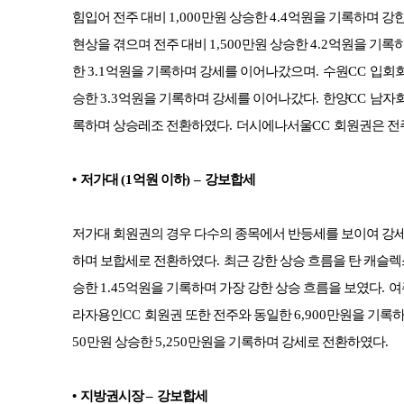
힘입어 전주 대비
1,000
만원 상승한
4.4
억원을 기록하며 강
현상을 겪으며 전주 대비
1,500
만원 상승한
4.2
억원을 기록하
한
3.1
억원을 기록하며 강세를 이어나갔으며
.
수원
CC
입회회
승한
3.3
억원을 기록하며 강세를 이어나갔다
.
한양
CC
남자회
록하며 상승레조 전환하였다
.
더시에나서울
CC
회원권은 전
•
저가대
(1
억원 이하
)
–
강보합세
저가대 회원권의 경우 다수의 종목에서 반등세를 보이여 강
하며 보합세로 전환하였다
.
최근 강한 상승 흐름을 탄 캐슬렉
승한
1.45
억원을 기록하며 가장 강한 상승 흐름을 보였다
.
여
라자용인
CC
회원권 또한 전주와 동일한
6,900
만원을 기록
50
만원 상승한
5,250
만원을 기록하며 강세로 전환하였다
.
•
지방권시장
–
강보합세