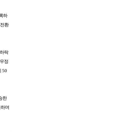
유성
일반
4800
은화삼
일반(분16000)
17200
록하
이스트밸리
일반
219000
 전환
이포
일반
2700
인천국제
일반
9900
자유
일반
27600
제일
일반
26100
 하락
중부
중부 일반
15900
우정
지산
일반
41400
비
50
지산
주중(남자)
18400
천룡
일반
25800
천룡
주중
5200
청평마이다스밸리
일반
45000
승한
청평마이다스밸리
주중
27000
록하며
캐슬렉스서울
가족분담금
13000
캐슬렉스제주
골프텔(분3900)
3800
코리아
일반
16700
코리아
주주
41800