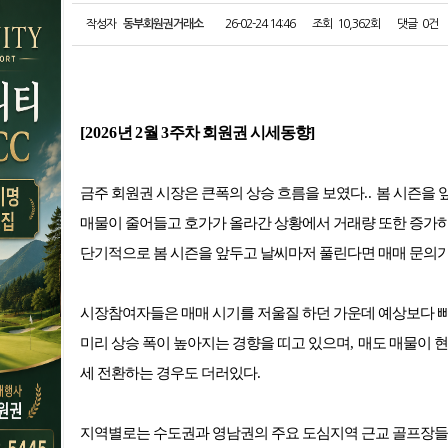
작성자
동부회원권거래소
26-02-24 14:46
조회
10,362회
댓글
0건
[2026
년
2
월
3
주차 회원권 시세동향
]
금주 회원권 시장은 큰폭의 상승 흐름을 보였다
..
봄 시즌을 
매물이 줄어들고 호가가 올라간 상황에서 거래량 또한 증가
단기적으로 봄 시즌을 앞두고 날씨마저 풀린다면 매매 문의
시장참여자들은 매매 시기를 저울질 하던 가운데 예상보다 빠
미리 상승 폭이 높아지는 경향을 띠고 있으며
,
매도 매물이 
세 전환하는 경우도 더러있다
.
지역별로는 수도권과 영남권의 주요 도심지역 근교 골프장들