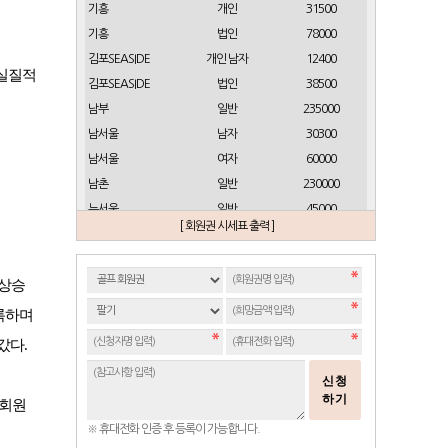
기흥
개인
31500
기흥
법인
78000
김포SEASIDE
개인 남자
12400
 실질적
김포SEASIDE
법인
38500
남부
일반
235000
남서울
남자
30300
남서울
여자
60000
남촌
일반
230000
뉴서울
일반
45000
[ 회원권 시세표 출력 ]
뉴스프링빌
개인(분12000)
21500
뉴스프링빌
주중가족(분5000)
6900
 상승
뉴스프링빌
주중개인(분3000)
4300
뉴코리아
남자
23700
록하며
뉴코리아
여자
49000
나갔다
.
대구
일반 정회원
16500
신청
도고
일반
2100
하기
회원
동래베네스트
일반
17500
※ 휴대전화 인증 후 등록이 가능합니다.
동부산
일반(분14000)
27500