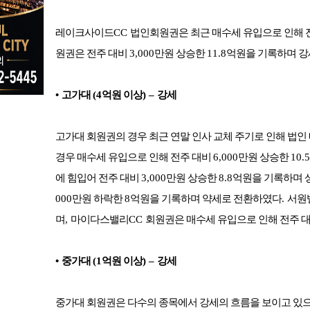
레이크사이드
CC
법인회원권은 최근 매수세 유입으로 인해 
원권은 전주 대비
3,000
만원 상승한
11.8
억원을 기록하며 
•
고가대
(4
억원 이상
)
–
강세
고가대 회원권의 경우 최근 연말 인사 교체 주기로 인해 법
경우 매수세 유입으로 인해 전주 대비
6,000
만원 상승한
10.5
에 힘입어 전주 대비
3,000
만원 상승한
8.8
억원을 기록하며 
000
만원 하락한
8
억원을 기록하며 약세로 전환하였다
.
서원
며
,
마이다스밸리
CC
회원권은 매수세 유입으로 인해 전주 
•
중가대
(1
억원 이상
)
–
강세
중가대 회원권은 다수의 종목에서 강세의 흐름을 보이고 있