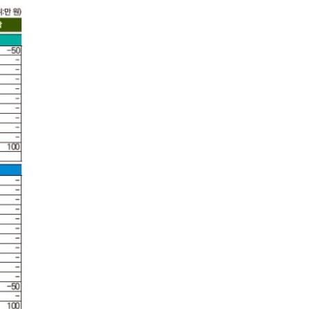
크리스탈밸리
무기명(분3억)
32200
통도파인이스트
일반
7200
파미힐스
일반
19700
팔공
일반
6900
포웰cc(김해)
정회원(분2억)
33000
프리스틴밸리
일반
27500
플라자설악
일반(개인)
5400
플라자용인
일반
7000
한림광릉(광릉포레스트)
일반(분1억)
4400
한림광릉(광릉포레스트)
주중가족
2300
한림광릉(광릉포레스트)
주중개인
1500
한성
일반
9800
한양
일반(남자)
43300
한원
일반
5200
해운대
일반(분16000)
23800
화산
일반
116000
힐마루
일반
22400