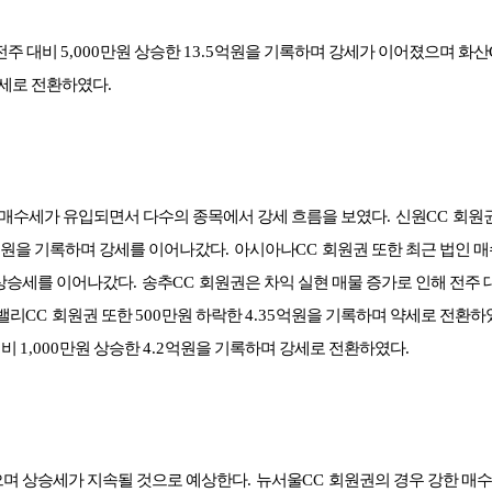
전주 대비
5,000
만원 상승한
13.5
억원을 기록하며 강세가 이어졌으며 화산
강세로 전환하였다
.
인 매수세가 유입되면서 다수의 종목에서 강세 흐름을 보였다
.
신원
CC
회원
원을 기록하며 강세를 이어나갔다
.
아시아나
CC
회원권 또한 최근 법인 
상승세를 이어나갔다
.
송추
CC
회원권은 차익 실현 매물 증가로 인해 전주
밸리
CC
회원권 또한
500
만원 하락한
4.35
억원을 기록하며 약세로 전환하
대비
1,000
만원 상승한
4.2
억원을 기록하며 강세로 전환하였다
.
으며 상승세가 지속될 것으로 예상한다
.
뉴서울
CC
회원권의 경우 강한 매