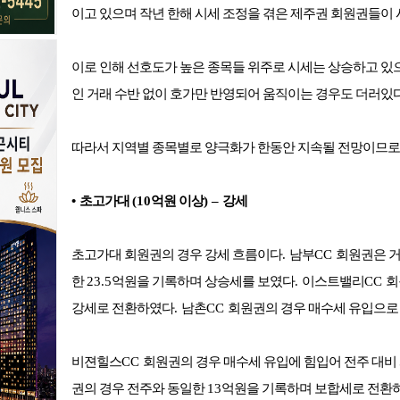
이고 있으며 작년 한해 시세 조정을 겪은 제주권 회원권들이
이로 인해 선호도가 높은 종목들 위주로 시세는 상승하고 있
인 거래 수반 없이 호가만 반영되어 움직이는 경우도 더러있
따라서 지역별 종목별로 양극화가 한동안 지속될 전망이므로
•
초고가대
(10
억원 이상
)
–
강세
초고가대 회원권의 경우 강세 흐름이다
.
남부
CC
회원권은 거
한
23.5
억원을 기록하며 상승세를 보였다
.
이스트밸리
CC
회
강세로 전환하였다
.
남촌
CC
회원권의 경우 매수세 유입으로
비젼힐스
CC
회원권의 경우 매수세 유입에 힘입어 전주 대비
권의 경우 전주와 동일한
13
억원을 기록하며 보합세로 전환