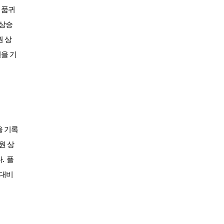
아시아나
일반
84600
 품귀
아시아나
주중가족
20000
 상승
아시아나
주중개인
15900
원 상
아시아드
일반
48700
을 기
안성
남자
6100
안성베네스트
VIP(분13000)
20300
안성베네스트
VIP(분15000)
25300
안성베네스트
주중(분2500)
8400
양주
일반
11700
에버리스
로얄
19700
 기록
에이원
일반
39900
원 상
엘리시안강촌
VIP 분2억(개인)
28200
엘리시안강촌
일반 분8000(개인)
10500
다
.
플
여주
주식
4800
 대비
오라cc
일반
12400
오크밸리
분25000
25300
용평
1차,2차
19900
우정힐스
일반
49500