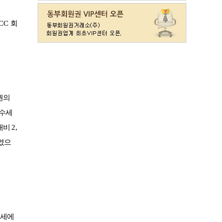
라데나
일반
11500
레이크사이드
일반(개인)
107000
CC
회
레이크우드
일반(개인)
10000
레이크우드
프리빌리지(개인)
22000
렉스필드
일반
121000
롯데스카이힐 제주
일반
37300
리베라
일반
4300
발리오스
VIP
29800
권의
발리오스
일반
14900
매수세
블루원용인cc
일반
27000
 대비
2,
비에이비스타cc
3억무기
32000
였으
서원밸리
일반
47500
솔모로
일반
9200
솔모로
플러스
24100
송추
일반
79500
수원
주권
31400
스카이밸리
일반(2500)
3800
수세에
신원
일반
98800