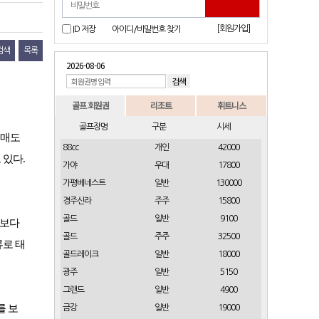
[회원가입]
ID 저장
아이디/비밀번호 찾기
검색
목록
2026-08-06
골프 회원권
리조트
휘트니스
골프장명
구분
시세
매도
88cc
개인
42000
 있다
.
가야
우대
17800
가평베네스트
일반
130000
경주신라
주주
15800
골드
일반
9100
전보다
골드
주주
32500
류로 태
골드레이크
일반
18000
광주
일반
5150
그랜드
일반
4900
를 보
금강
일반
19000