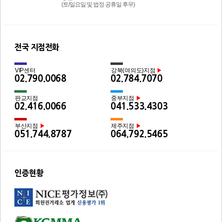
(토/일요일 및 법정 공휴일 후무)
전국 지점전화
VIP센터
강북(여의도)지점
▶
02.790.0068
02.784.7070
판교지점
중부지점
▶
02.416.0066
041.533.4303
부산지점
제주지점
▶
▶
051.744.8787
064.792.5465
인증현황