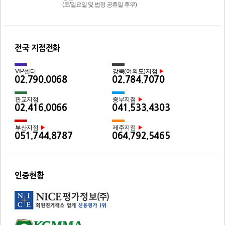
(토/일요일 및 법정 공휴일 후무)
전국 지점전화
VIP센터
강북(여의도)지점
▶
02.790.0068
02.784.7070
판교지점
중부지점
▶
02.416.0066
041.533.4303
부산지점
제주지점
▶
▶
051.744.8787
064.792.5465
인증현황