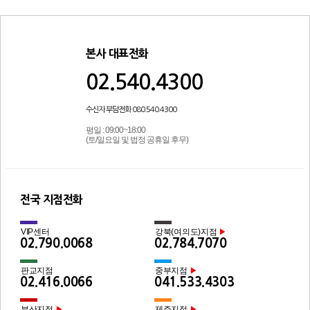
본사 대표전화
02.540.4300
수신자 부담전화 080.540.4300
평일 : 09:00~18:00
(토/일요일 및 법정 공휴일 후무)
전국 지점전화
VIP센터
강북(여의도)지점
▶
02.790.0068
02.784.7070
판교지점
중부지점
▶
02.416.0066
041.533.4303
부산지점
제주지점
▶
▶