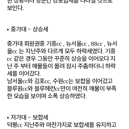
된 상황이라 당분간 강보합세를 나타낼 것으로
보인다
.
•
중가대
–
상승세
중가대 회원권중 기흥
뉴서울
뉴서
cc ,
cc , 88cc ,
울
는 지난주와 다르게 모두 하락세였다
기흥
cc
.
같은 경우 그동안 꾸준히 상승을 이어오다 지
cc
난 주 부터 매물들이 몰려 잠시 주춤하더니 하락
세를 이어갔다
.
남서울
와 김포
수원
는 보합을 이어갔고
cc
cc,
cc
블루원
와 블루헤런
만이 여전히 매물이 부족
cc
cc
한 모습을 보이며 소폭 상승하였다
.
•
저가대
–
보합세
덕평
지난주와 마찬가지로 보합세를 유지하고
cc