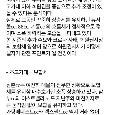
고가대 이하 회원권을 중심으로 추가 조정이 있
을 수 있다는 분석이다
.
실제로 그동안 꾸준히 상승세를 유지하던 뉴서
울
기흥
의 흐름세가 점차적으로 꺾
cc, 88cc,
cc
이며 소폭 하락하는 모습을 나타내고 있다
.
봄 시즌의 추가 수요와 코로나 사태
회원권시장
,
의 보합세 양상이 앞으로 회원권시세가 어떻게
될지가 관전 포인트가 될 전망이다
.
•
초고가대
–
보합세
남촌
는 여전히 매물이 전무한 상황으로 보합
cc
세를 유지함 매수호가만 소폭 상승하고 있다
남
.
부
와 이스트밸리
도 지난주와 마찬가지로
cc
cc
큰 움직임 없이 보합을 유지하고 있다
.
가평베네스트
와 렉스필드
역시 거래 없이
cc
cc