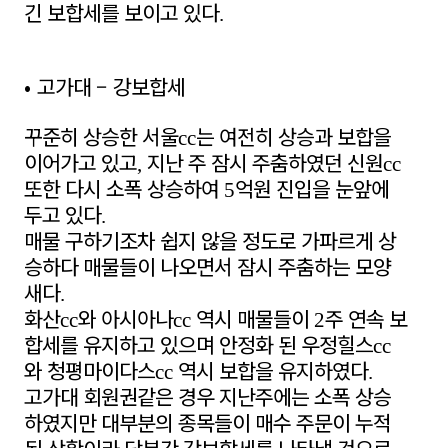
긴 보합세를 보이고 있다
.
•
고가대
–
강보합세
꾸준히 상승한 서울
는 여전히 상승과 보합을
cc
이어가고 있고
지난 주 잠시 주춤하였던 신원
,
cc
또한 다시 소폭 상승하여
억원 진입을 눈앞에
5
두고 있다
.
매물 구하기조차 쉽지 않을 정도로 가파르게 상
승하다 매물들이 나오면서 잠시 주춤하는 모양
새다
.
화산
와 아시아나
역시 매물들이
주 연속 보
cc
cc
2
합세를 유지하고 있으며 안정화 된 우정힐스
cc
와 청평마이다스
역시 보합을 유지하였다
cc
.
고가대 회원권같은 경우 지난주에는 소폭 상승
하였지만 대부분의 종목들이 매수 주문이 누적