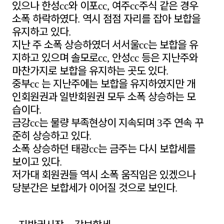
있으나 한성
와 이포
여주
주식 같은 경우
cc
cc,
cc
소폭 하락하였다
역시 점점 자리를 잡아 보합을
.
유지하고 있다
.
지난 주 소폭 상승하였더 서서울
는 보합을 유
cc
지하고 있으며 솔모로
안성
등은 지난주와
cc,
cc
마찬가지로 보합을 유지하는 곳도 있다
.
중부
는 지난주에는 보합을 유지하였지만 개
cc
인회원권과 일반회원권 모두 소폭 상승하는 모
습이다
.
금강
는 물량 부족현상이 지속되며
주 연속 꾸
cc
3
준히 상승하고 있다
.
소폭 상승하던 태광
는 금주는 다시 보합세를
cc
보이고 있다
.
저가대 회원권들 역시 소폭 움직임은 있겠으나
당분간은 보합세가 이어질 것으로 보인다
.