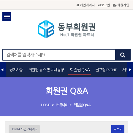
메인페이지
로그인
회원가입
회원권 Q&A
공지사항
회원권 뉴스 및 시세동향
골프장 EVENT
세무상
회원권 Q&A
>
>
HOME
커뮤니티
회원권 Q&A
Total 425건
2 페이지
글쓰기