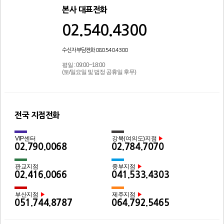
본사 대표전화
02.540.4300
수신자 부담전화 080.540.4300
평일 : 09:00~18:00
(토/일요일 및 법정 공휴일 후무)
전국 지점전화
VIP센터
강북(여의도)지점
▶
02.790.0068
02.784.7070
판교지점
중부지점
▶
02.416.0066
041.533.4303
부산지점
제주지점
▶
▶
051.744.8787
064.792.5465