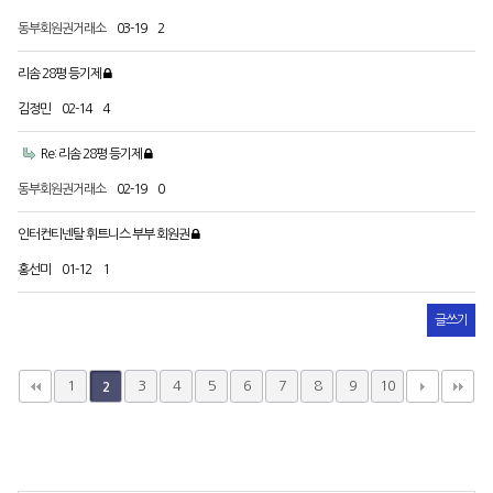
동부회원권거래소
03-19
2
리솜 28평 등기제
김정민
02-14
4
Re: 리솜 28평 등기제
동부회원권거래소
02-19
0
인터컨티넨탈 휘트니스 부부 회원권
홍선미
01-12
1
글쓰기
1
3
4
5
6
7
8
9
10
2