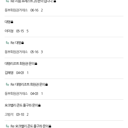
Re: 리솜 포레스트 28 문의 입니다.
동부회원권거래소
06-16
2
대명
이미정
05-15
5
Re: 대명
동부회원권거래소
05-16
3
대명리조트 회원권 문의
김혜영
04-03
1
Re: 대명리조트 회원권 문의
동부회원권거래소
04-03
1
오크밸리 콘도 풀구좌 문의
고범석
03-18
2
Re: 오크밸리 콘도 풀구좌 문의