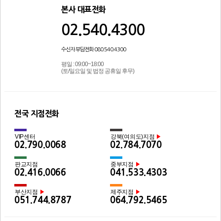
본사 대표전화
02.540.4300
수신자 부담전화 080.540.4300
평일 : 09:00~18:00
(토/일요일 및 법정 공휴일 후무)
전국 지점전화
VIP센터
강북(여의도)지점
▶
02.790.0068
02.784.7070
판교지점
중부지점
▶
02.416.0066
041.533.4303
부산지점
제주지점
▶
▶
051.744.8787
064.792.5465