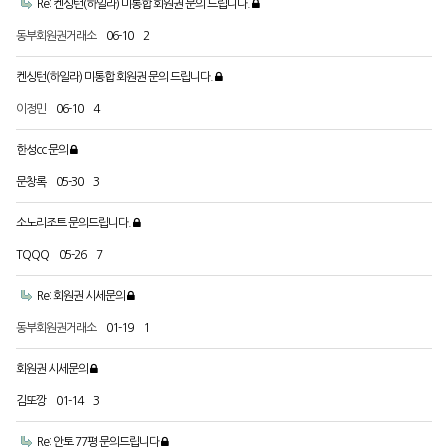
Re: 켄싱턴(하일라) 미통합 회원권 문의 드립니다.
동부회원권거래소
06-10
2
켄싱턴(하일라) 미통합 회원권 문의 드립니다.
이정민
06-10
4
한성cc 문의
문창록
05-30
3
소노리조트 문의드립니다.
TQQQ
05-26
7
Re: 회원권 시세문의
동부회원권거래소
01-19
1
회원권 시세문의
김또깡
01-14
3
Re: 안토 77평 문의드립니다