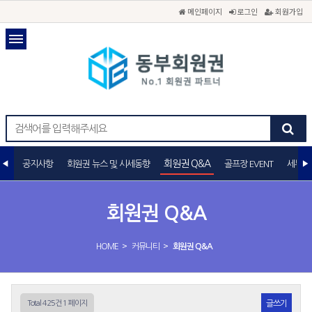
메인페이지
로그인
회원가입
회원권 Q&A
공지사항
회원권 뉴스 및 시세동향
골프장 EVENT
세무상
회원권 Q&A
>
>
HOME
커뮤니티
회원권 Q&A
Total 425건
1 페이지
글쓰기