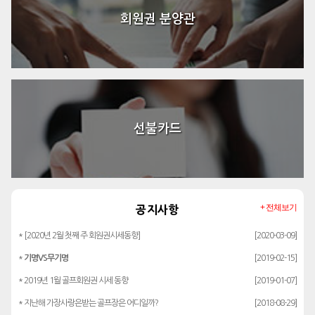
회원권 분양관
선불카드
+ 전체보기
공지사항
* [2020년 2월 첫째 주 회원권시세동향]
[2020-03-09]
*
기명VS무기명
[2019-02-15]
* 2019년 1월 골프회원권 시세 동향
[2019-01-07]
* 지난해 가장사랑은받는 골프장은 어디일까?
[2018-08-29]