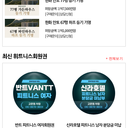
한화 안토 77평 등기 기명
희망금액 :
1억7,500만원
[구매문의]
[상담신청]
한화 안토 67평 하프 등기 기명
희망금액 :
1억1,000만원
[구매문의]
[상담신청]
최신 휘트니스회원권
+ 전체보기
반트 피트니스 여자회원권
신라호텔 피트니스 남자 분담금 미납