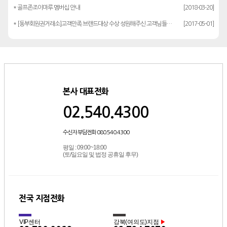
* 골프존조이마루 멤버십 안내
[2018-03-20]
* [동부회원권거래소]고객만족 브랜드대상 수상 성원해주신 고객님들께 감사드립…
[2017-05-01]
본사 대표전화
02.540.4300
수신자 부담전화 080.540.4300
평일 : 09:00~18:00
(토/일요일 및 법정 공휴일 후무)
전국 지점전화
VIP센터
강북(여의도)지점
▶