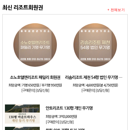
최신 리조트회원권
+ 전체보기
소노호텔앤리조트 패밀리 회원권
리솜리조트 제천 54평 법인 무기명 회원제
희망금액 :
기명 650만원 / 무기명 950만원
희망금액 :
4,600만원(분 4,750만원)
[구매문의]
[상담신청]
[구매문의]
[상담신청]
안토리조트 130평 개인 무기명
희망금액 :
3억3,000만원
[구매문의]
[상담신청]