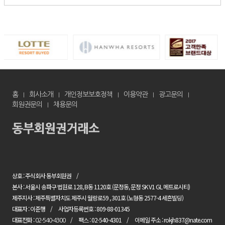
홈
회사소개
개인정보보호정책
이용약관
광고문의
회원권문의
채용문의
상호 : 주식회사 동부회원권
본사 : 서울시 송파구 법원로 128, B동 1120호 (문정동, 문정 SK V1 GL 메트로시티)
제주지사 : 제주특별자치도 제주시 월랑로59 , 301호 (노형동 2577-4 세흔빌딩)
대표자 : 이준행
사업자등록번호 : 809-88-01345
대표전화 :
팩스 : 02-540-4301
이메일 주소 : rokjh837@nate.com
02-540-4300