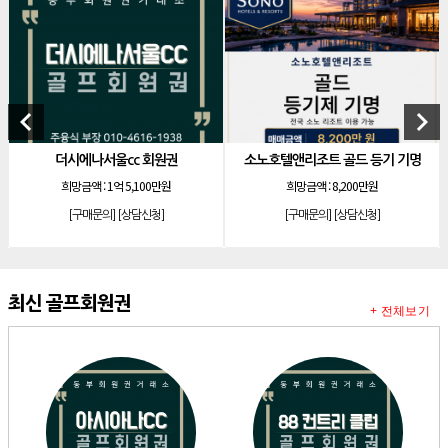
[골프]
신원CC 골프회원권
[골프]
비전힐스cc 골프회원권
[리조트]
리솜리조트 제천 54평 법인 무기명 회원제
[골프]
테디밸리cc 회원권 분양
keyboard_arrow_left
keyboard_arrow_right
[골프]
아름다운cc 회원권
더시에나서울cc 회원권
소노호텔앤리조트 골드 등기 기명
[리조트]
안토리조트 130평 개인 무기명
희망금액 :
1억 5,100만원
희망금액 :
8,200만원
[리조트]
한화 안토 77평 등기 기명
[구매문의]
[상담신청]
[구매문의]
[상담신청]
[리조트]
한화 안토 67평 하프 등기 기명
[리조트]
한화리조트 스위트 회원제 무기명
[리조트]
소노 이그젝큐티브 회원제 무기명
최신 골프회원권
+ 전체보기
[리조트]
소노호텔앤리조트 로얄 회원제 기명
[리조트]
소노호텔앤리조트 로얄 회원제 기명
[리조트]
소노호텔앤리조트 로얄 등기 기명
[리조트]
소노호텔앤리조트 골드 회원제 무기명