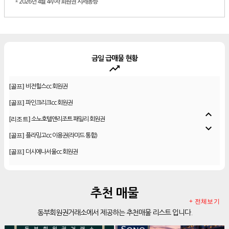
*
2026년 4월 4주차 회원권 시세동향
금일 급매물 현황
trending_up
[골프]
[88cc 골프회원권]
[골프]
비전힐스cc 회원권
[골프]
파인크리크cc 회원권
expand_less
[리조트]
소노호텔앤리조트 패밀리 회원권
expand_more
[골프]
플라밍고cc 이용권(라미드 통합)
[골프]
더시에나서울cc 회원권
[골프]
우정힐스cc 회원권
[골프]
양주cc 골프회원권
추천 매물
[골프]
더시에나서울cc 회원권
+ 전체보기
동부회원권거래소에서 제공하는 추천매물 리스트 입니다.
[골프]
레이크우드cc 프리빌리지