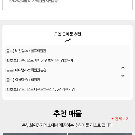
*
2026년 4월 4주차 회원권 시세동향
금일 급매물 현황
trending_up
[골프]
비전힐스cc 골프회원권
[리조트]
리솜리조트 제천 54평 법인 무기명 회원제
[골프]
테디밸리cc 회원권 분양
expand_less
[골프]
아름다운cc 회원권
expand_more
[리조트]
안토리조트 마운트하우스 130평 개인 기명
[리조트]
한화 안토 77평 등기 기명
[리조트]
한화 안토 67평 하프 등기 기명
[리조트]
한화리조트 스위트 회원제 무기명
추천 매물
[리조트]
소노 이그젝큐티브 회원제 무기명
+ 전체보기
동부회원권거래소에서 제공하는 추천매물 리스트 입니다.
[리조트]
소노호텔앤리조트 로얄 회원제 기명