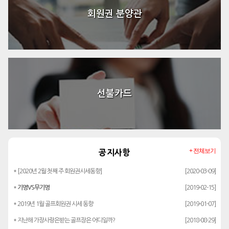
회원권 분양관
선불카드
+ 전체보기
공지사항
* [2020년 2월 첫째 주 회원권시세동향]
[2020-03-09]
*
기명VS무기명
[2019-02-15]
* 2019년 1월 골프회원권 시세 동향
[2019-01-07]
* 지난해 가장사랑은받는 골프장은 어디일까?
[2018-08-29]