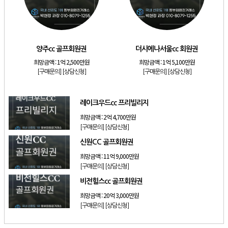
[리조트]
소노호텔앤리조트 스위트 등기 기명
[리조트]
금호리조트 28평 등기 기명
[골프]
양주cc 골프회원권
양주cc 골프회원권
더시에나서울cc 회원권
[골프]
더시에나서울cc 회원권
희망금액 :
1억 2,500만원
희망금액 :
1억 5,100만원
[골프]
레이크우드cc 프리빌리지
[구매문의]
[상담신청]
[구매문의]
[상담신청]
[골프]
신원CC 골프회원권
레이크우드cc 프리빌리지
희망금액 :
2억 4,700만원
[구매문의]
[상담신청]
신원CC 골프회원권
희망금액 :
11억 9,000만원
[구매문의]
[상담신청]
비전힐스cc 골프회원권
희망금액 :
20억 3,000만원
[구매문의]
[상담신청]