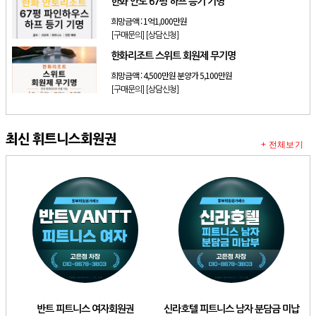
한화 안토 67평 하프 등기 기명
희망금액 :
1억1,000만원
[구매문의]
[상담신청]
한화리조트 스위트 회원제 무기명
희망금액 :
4,500만원 분양가 5,100만원
[구매문의]
[상담신청]
최신 휘트니스회원권
+ 전체보기
반트 피트니스 여자회원권
신라호텔 피트니스 남자 분담금 미납