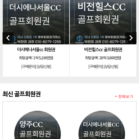
[리조트]
소노호텔앤리조트 로얄 회원제 기명
[리조트]
소노호텔앤리조트 로얄 등기 기명
[리조트]
소노호텔앤리조트 골드 회원제 무기명
[리조트]
소노호텔앤리조트 골드 등기 기명
keyboard_arrow_left
keyboard_arrow_right
[리조트]
소노호텔앤리조트 스위트 등기 무기명
나서울cc 회원권
비전힐스cc 골프회원권
소노호텔앤리조트
[리조트]
소노호텔앤리조트 스위트 등기 기명
 :
1억 5,100만원
희망금액 :
20억 3,000만원
희망금액 
[리조트]
소노호텔앤리조트 이그제큐티브 무기명 회원제
문의]
[상담신청]
[구매문의]
[상담신청]
[구매문의
[골프]
아시아나cc 회원권
[골프]
발리오스cc 회원권 종류
[리조트]
소노호텔앤리조트 패밀리 등기 무기명
최신 골프회원권
+ 전체보기
[리조트]
켄싱턴리조트 31평 등기 통합 회원권
[리조트]
빌라쥬드 아난티 기명 회원권
[리조트]
안토리조트 가든하우스 77평 등기 기명
[리조트]
소노호텔앤리조트 로얄 회원제 기명