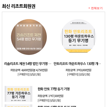
최신 리조트회원권
+ 전체보기
리솜리조트 제천 54평 법인 무기명 회원제
안토리조트 마운트하우스 130평 개인 기명
희망금액 :
4,600만원(분 4,750만원)
희망금액 :
3억3,000만원
[구매문의]
[상담신청]
[구매문의]
[상담신청]
한화 안토 77평 등기 기명
희망금액 :
1억7,500만원
[구매문의]
[상담신청]