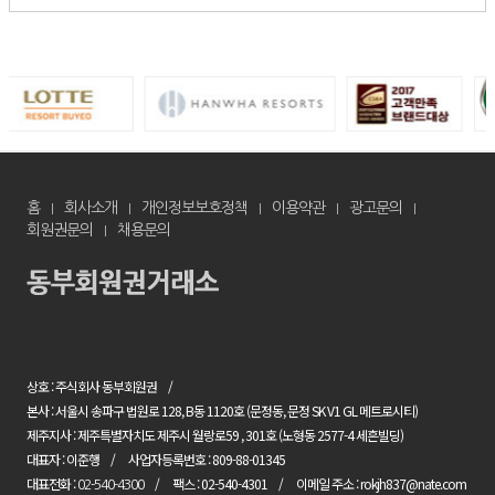
홈
회사소개
개인정보보호정책
이용약관
광고문의
회원권문의
채용문의
상호 : 주식회사 동부회원권
본사 : 서울시 송파구 법원로 128, B동 1120호 (문정동, 문정 SK V1 GL 메트로시티)
제주지사 : 제주특별자치도 제주시 월랑로59 , 301호 (노형동 2577-4 세흔빌딩)
대표자 : 이준행
사업자등록번호 : 809-88-01345
대표전화 :
팩스 : 02-540-4301
이메일 주소 : rokjh837@nate.com
02-540-4300