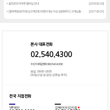
* 골프존조이마루 멤버십 안내
[2018-03-20]
* [동부회원권거래소]고객만족 브랜드대상 수상 성원해주신 고객님들께 감사드립…
[2017-05-01]
본사 대표전화
02.540.4300
수신자 부담전화 080.540.4300
평일 : 09:00~18:00
(토/일요일 및 법정 공휴일 후무)
전국 지점전화
VIP센터
강북(여의도)지점
▶