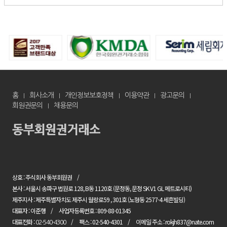
홈
회사소개
개인정보보호정책
이용약관
광고문의
회원권문의
채용문의
상호 : 주식회사 동부회원권
본사 : 서울시 송파구 법원로 128, B동 1120호 (문정동, 문정 SK V1 GL 메트로시티)
제주지사 : 제주특별자치도 제주시 월랑로59 , 301호 (노형동 2577-4 세흔빌딩)
대표자 : 이준행
사업자등록번호 : 809-88-01345
대표전화 :
팩스 : 02-540-4301
이메일 주소 : rokjh837@nate.com
02-540-4300