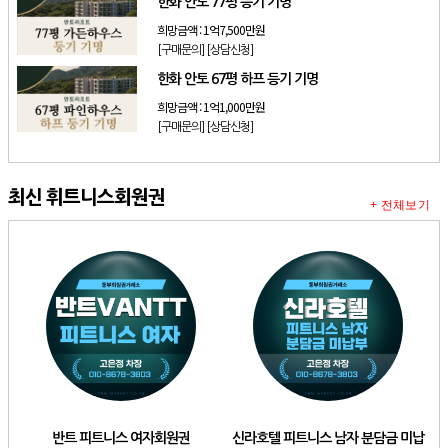
한화 안토 77평 등기 기명
희망금액 :
1억7,500만원
[구매문의]
[상담신청]
한화 안토 67평 하프 등기 기명
희망금액 :
1억1,000만원
[구매문의]
[상담신청]
최신 휘트니스회원권
+ 전체보기
반트 피트니스 여자회원권
신라호텔 피트니스 남자 분담금 미납