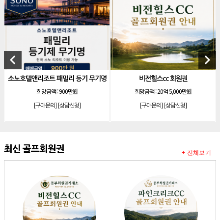
[리조트]
한화 안토 77평 등기 기명
[리조트]
한화 안토 67평 하프 등기 기명
[리조트]
한화리조트 스위트 회원제 무기명
[리조트]
소노 이그젝큐티브 회원제 무기명
keyboard_arrow_left
keyboard_arrow_right
[리조트]
소노호텔앤리조트 로얄 회원제 기명
소노호텔앤리조트 패밀리 등기 무기명
비전힐스cc 회원권
[리조트]
소노호텔앤리조트 로얄 회원제 기명
희망금액 :
900만원
희망금액 :
20억 5,000만원
[리조트]
소노호텔앤리조트 로얄 등기 기명
[구매문의]
[상담신청]
[구매문의]
[상담신청]
[리조트]
소노호텔앤리조트 골드 회원제 무기명
[리조트]
소노호텔앤리조트 골드 등기 기명
[리조트]
소노호텔앤리조트 스위트 등기 무기명
최신 골프회원권
+ 전체보기
[리조트]
소노호텔앤리조트 스위트 등기 기명
[리조트]
소노호텔앤리조트 이그제큐티브 무기명 회원제
[골프]
아시아나cc 회원권
[골프]
발리오스cc 회원권 종류