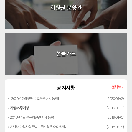
회원권 분양관
선불카드
+ 전체보기
공지사항
* [2020년 2월 첫째 주 회원권시세동향]
[2020-03-09]
*
기명VS무기명
[2019-02-15]
* 2019년 1월 골프회원권 시세 동향
[2019-01-07]
* 지난해 가장사랑은받는 골프장은 어디일까?
[2018-08-29]