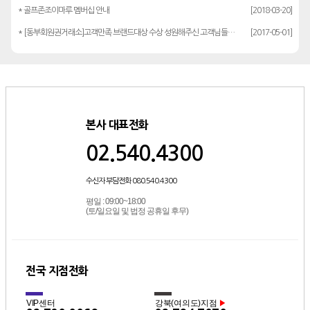
* 골프존조이마루 멤버십 안내
[2018-03-20]
* [동부회원권거래소]고객만족 브랜드대상 수상 성원해주신 고객님들께 감사드립…
[2017-05-01]
본사 대표전화
02.540.4300
수신자 부담전화 080.540.4300
평일 : 09:00~18:00
(토/일요일 및 법정 공휴일 후무)
전국 지점전화
VIP센터
강북(여의도)지점
▶