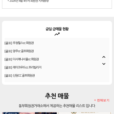
*
2026년 4월 4주차 회원권 시세동향
금일 급매물 현황
trending_up
[골프]
우정힐스cc 회원권
[골프]
양주cc 골프회원권
[골프]
더시에나서울cc 회원권
expand_less
[골프]
레이크우드cc 프리빌리지
expand_more
[골프]
신원CC 골프회원권
[골프]
비전힐스cc 골프회원권
[리조트]
리솜리조트 제천 54평 법인 무기명 회원제
[골프]
테디밸리cc 회원권 분양
추천 매물
[골프]
아름다운cc 회원권
+ 전체보기
동부회원권거래소에서 제공하는 추천매물 리스트 입니다.
[리조트]
안토리조트 130평 개인 무기명