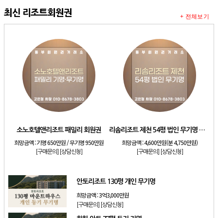
최신 리조트회원권
+ 전체보기
소노호텔앤리조트 패밀리 회원권
리솜리조트 제천 54평 법인 무기명 회원제
희망금액 :
기명 650만원 / 무기명 950만원
희망금액 :
4,600만원(분 4,750만원)
[구매문의]
[상담신청]
[구매문의]
[상담신청]
안토리조트 130평 개인 무기명
희망금액 :
3억3,000만원
[구매문의]
[상담신청]