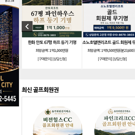
keyboard_arrow_left
리솜리조트 제천 54평 법인 무기명 회원제
한화 안토 67평 하프 등기 기명
 4,750만원)
희망금액 :
1억1,000만원
희망금액 :
1억9,500만원(분23,600
신청]
[구매문의]
[상담신청]
[구매문의]
[상담신청]
최신 골프회원권