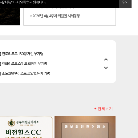
시간 동안 다시 열람하지 않습니다.
닫기
*
2026년 5월 2주차 회원권 시세동향
*
2026년 4월 4주차 회원권 시세동향
]
안토리조트 130평 개인 무기명
]
한화리조트 스위트 회원제 무기명
expand_less
]
소노호텔앤리조트 로얄 회원제 기명
expand_more
]
소노호텔앤리조트 골드 등기 기명
]
소노호텔앤리조트 이그제큐티브 무기명 회원제
]
소노호텔앤리조트 패밀리 등기 무기명
]
소노호텔앤리조트 패밀리 회원권
+ 전체보기
우정힐스cc 회원권
레이크우드cc 프리빌리지
]
리솜리조트 제천 54평 법인 무기명 회원제