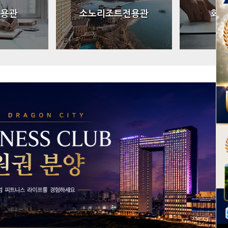
전용관
소노리조트전용관
회원