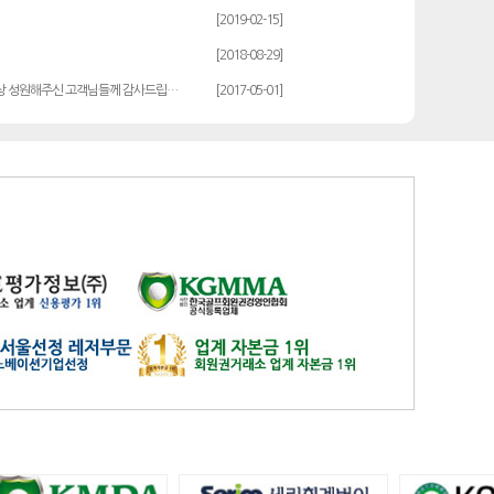
발리오스
일반
14900
[2019-02-15]
블루원용인cc
일반
27000
[2018-08-29]
비에이비스타cc
3억무기
32000
상 성원해주신 고객님들께 감사드립…
[2017-05-01]
서원밸리
일반
47500
솔모로
일반
9200
솔모로
플러스
24100
송추
일반
79500
수원
주권
31400
스카이밸리
일반(2500)
3800
신원
일반
98800
아시아나
일반
84600
아시아나
주중가족
20000
아시아나
주중개인
15900
아시아드
일반
48700
안성
남자
6100
안성베네스트
VIP(분13000)
20300
안성베네스트
VIP(분15000)
25300
안성베네스트
주중(분2500)
8400