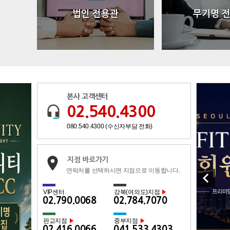
법인 전용관
무기명 
본사 고객센터
02.540.4300
080.540.4300 (수신자부담 전화)
지점 바로가기
연락처를 선택하시면 지점으로 이동합니다.
keyboard_arrow_left
VIP센터
강북(여의도)지점
▶
02.790.0068
02.784.7070
판교지점
중부지점
▶
▶
02.416.0066
041.533.4303