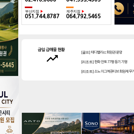
부산지점
제주지점
▶
▶
051.744.8787
064.792.5465
[골프]
테디밸리cc 회원권 분양
금일 급매물 현황
[리조트]
한화 안토 77평 등기 기명
trending_up
[리조트]
소노 이그젝큐티브 회원제 무
[리조트]
소노호텔앤리조트 로얄 등기 
[리조트]
소노호텔앤리조트 스위트 등기
[골프]
아시아나cc 회원권
[골프]
비전힐스cc 회원권
[골프]
플라밍고cc 이용권(라미드 통합)
[골프]
양주cc 골프회원권
[골프]
신원CC 골프회원권