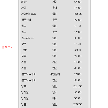
88cc
개인
42000
가야
우대
17800
가평베네스트
일반
130000
경주신라
주주
15800
골드
일반
9100
골드
주주
32500
골드레이크
일반
18000
광주
일반
5150
+ 전체보기
그랜드
일반
4900
금강
일반
19000
기흥
개인
31500
기흥
법인
78000
김포SEASIDE
개인 남자
12400
김포SEASIDE
법인
38500
남부
일반
235000
남서울
남자
30300
남서울
여자
60000
남촌
일반
230000