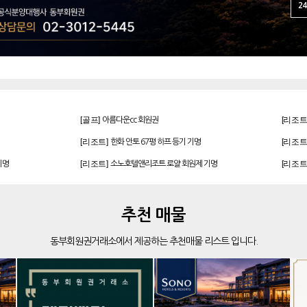
24
[골프]
[리조트
아름다운cc 회원권
[리조트]
[리조트
한화 안토 67평 하프 등기 기명
[리조트]
[리조트
기명
소노호텔앤리조트 로얄 회원제 기명
[리조트]
[리조트
기명
소노호텔앤리조트 골드 회원제 무기명
[리조트]
[리조트
 무기명
소노호텔앤리조트 스위트 등기 기명
[골프]
[리조트
발리오스cc 회원권 종류
추천 매물
[골프]
[리조트
파인크리크cc 회원권
동부회원권거래소에서 제공하는 추천매물 리스트 입니다.
[골프]
[골프]
더시에나서울cc 회원권
[골프]
[골프]
더시에나서울cc 회원권
[골프]
[리조트
비전힐스cc 골프회원권