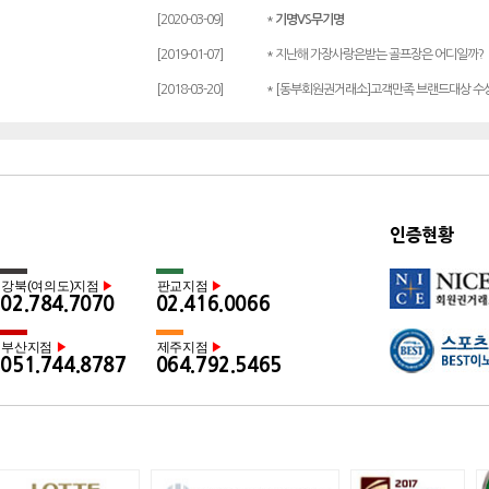
[2020-03-09]
*
기명VS무기명
[2019-01-07]
* 지난해 가장사랑은받는 골프장은 어디일까?
[2018-03-20]
* [동부회원권거래소]고객만족 브랜드대상 수
인증현황
강북(여의도)지점
판교지점
▶
▶
02.784.7070
02.416.0066
부산지점
제주지점
▶
▶
051.744.8787
064.792.5465