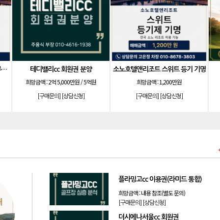
소노호텔앤리조트 골드 회원제 무기명
테디밸리cc 회원권 분양
소노호텔앤리조트 스위트 등기 기명
）
희망금액 :
2억 5,000만원 / 5억원
희망금액 :
1,200만원
[구매문의]
[상담신청]
[구매문의]
[상담신청]
플라밍고cc 이용권(라미드 통합)
희망금액 :
내용 참조(별도 문의)
[구매문의]
[상담신청]
더시에나서울cc 회원권