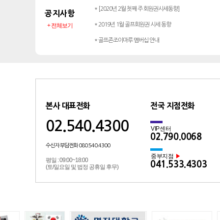
* [2020년 2월 첫째 주 회원권시세동향]
공지사항
* 2019년 1월 골프회원권 시세 동향
+ 전체보기
* 골프존조이마루 멤버십 안내
본사 대표전화
전국 지점전화
02.540.4300
VIP센터
02.790.0068
수신자 부담전화 080.540.4300
중부지점
▶
평일 : 09:00~18:00
041.533.4303
(토/일요일 및 법정 공휴일 후무)