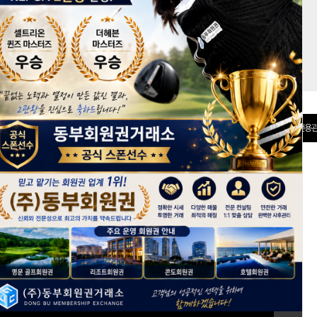
권 분양관
선불카드
전용관
[회원가입]
ID 저장
아이디/비밀번호 찾기
+ 전체보기
회원권 시세정보
keyboard_arrow_right
*
반얀트리클럽앤스파서울, 키즈시설 확충 및 신규 건물 신축 계획
* 2026년 6월 2주차 회원권 시세동향
*
2026년 5월 4주차 회원권 시세동향
*
2026년 5월 3주차 회원권 시세동향