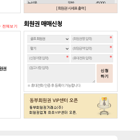
뉴서울
일반
45000
[ 회원권 시세표 출력 ]
뉴스프링빌
개인(분12000)
21500
뉴스프링빌
주중가족(분5000)
6900
회원권 매매신청
+ 전체보기
뉴스프링빌
주중개인(분3000)
4300
뉴코리아
남자
23700
뉴코리아
여자
49000
대구
일반 정회원
16500
도고
일반
2100
동래베네스트
일반
17500
회원권
신청
동부산
일반(분14000)
27500
하기
라데나
일반
11500
※ 휴대전화 인증 후 등록이 가능합니다.
레이크사이드
일반(개인)
107000
레이크우드
일반(개인)
10000
레이크우드
프리빌리지(개인)
22000
렉스필드
일반
121000
롯데스카이힐 제주
일반
37300
리베라
일반
4300
발리오스
VIP
29800