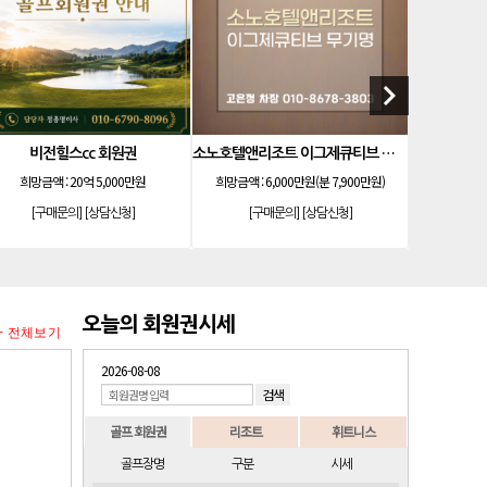
keyboard_arrow_right
비전힐스cc 회원권
소노호텔앤리조트 이그제큐티브 무기명 회원제
우정
희망금액 :
20억 5,000만원
희망금액 :
6,000만원(분 7,900만원)
희망금액 
[구매문의]
[상담신청]
[구매문의]
[상담신청]
[구
오늘의 회원권시세
+ 전체보기
2026-08-08
골프 회원권
리조트
휘트니스
골프장명
구분
시세